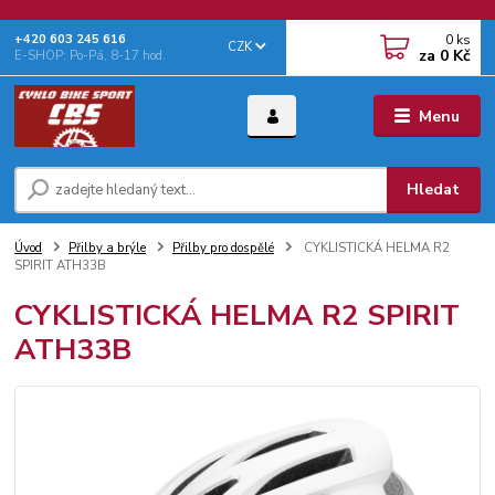
0
ks
+‭420 603 245 616‬
CZK
za
0 Kč
E-SHOP: Po-Pá, 8-17 hod.
Menu
Hledat
Úvod
Přilby a brýle
Přilby pro dospělé
CYKLISTICKÁ HELMA R2
SPIRIT ATH33B
CYKLISTICKÁ HELMA R2 SPIRIT
ATH33B