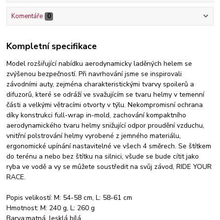
Komentáře
0
Kompletní specifikace
Model rozšiřující nabídku aerodynamicky laděných helem se
zvýšenou bezpečností. Při navrhování jsme se inspirovali
závodními auty, zejména charakteristickými tvarvy spoilerů a
difuzorů, které se odráží ve svažujícím se tvaru helmy v temenní
části a velkými větracími otvorty v týlu. Nekompromisní ochrana
díky konstrukci full-wrap in-mold, zachování kompaktního
aerodynamického tvaru helmy snižující odpor proudění vzduchu,
vnitřní polstrování helmy vyrobené z jemného materiálu,
ergonomické upínání nastavitelné ve všech 4 směrech. Se štítkem
do terénu a nebo bez štítku na silnici, všude se bude cítit jako
ryba ve vodě a vy se můžete soustředit na svůj závod, RIDE YOUR
RACE.
Popis velikostí: M: 54-58 cm, L: 58-61 cm
Hmotnost: M: 240 g, L: 260 g
Barva:matná, lesklá bílá