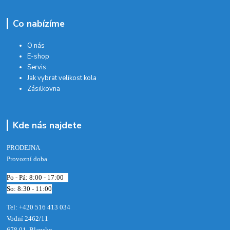
Co nabízíme
O nás
E-shop
Servis
Jak vybrat velikost kola
Zásilkovna
Kde nás najdete
PRODEJNA
Provozní doba
Po - Pá: 8:00 - 17:00
So: 8:30 - 11:00
Tel: +420 516 413 034‬
Vodní 2462/11
678 01 Blansko