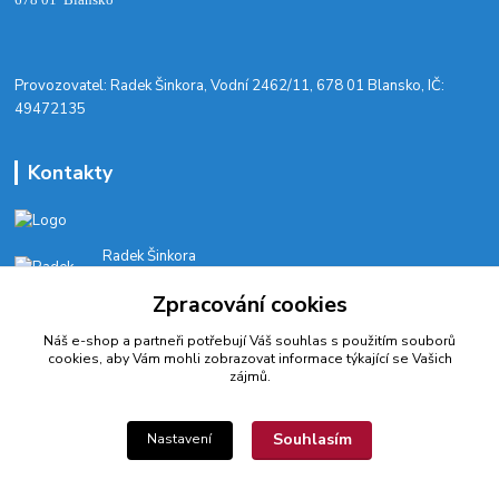
​Provozovatel: Radek Šinkora, Vodní 2462/11, 678 01 Blansko, IČ:
49472135
Kontakty
Radek Šinkora
+‭420 603 245 616‬
Zpracování cookies
E-SHOP: Po-Pá, 8-17 hod.
Náš e-shop a partneři potřebují Váš
souhlas
s použitím souborů
cyklobikesport@seznam.cz
cookies, aby Vám mohli zobrazovat informace týkající se Vašich
zájmů.
Souhlasím
Nastavení