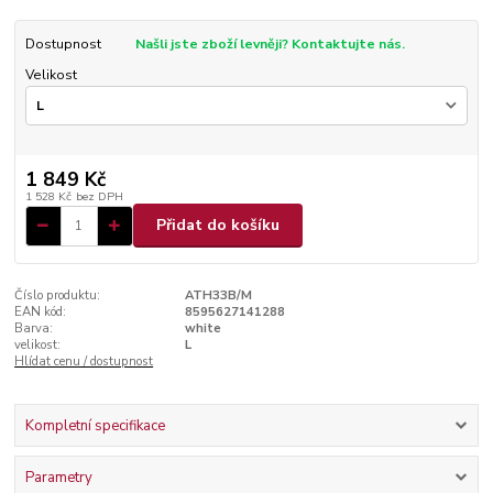
Dostupnost
Našli jste zboží levněji? Kontaktujte nás.
Velikost
1 849 Kč
1 528 Kč
bez DPH
Přidat do košíku
Číslo produktu:
ATH33B/M
EAN kód:
8595627141288
Barva:
white
velikost:
L
Hlídat cenu / dostupnost
Kompletní specifikace
Parametry