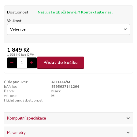
Dostupnost
Našli jste zboží levněji? Kontaktujte nás.
Velikost
1 849 Kč
1 528 Kč
bez DPH
Přidat do košíku
Číslo produktu:
ATH33A/M
EAN kód:
8595627141264
Barva:
black
velikost:
M
Hlídat cenu / dostupnost
Kompletní specifikace
Parametry