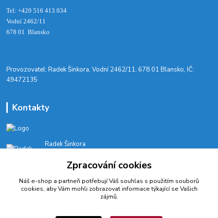
Tel: +420 516 413 034‬
Vodní 2462/11
678 01 Blansko
​Provozovatel: Radek Šinkora, Vodní 2462/11, 678 01 Blansko, IČ:
49472135
Kontakty
Radek Šinkora
+‭420 603 245 616‬
Zpracování cookies
E-SHOP: Po-Pá, 8-17 hod.
Náš e-shop a partneři potřebují Váš
souhlas
s použitím souborů
cyklobikesport@seznam.cz
cookies, aby Vám mohli zobrazovat informace týkající se Vašich
zájmů.