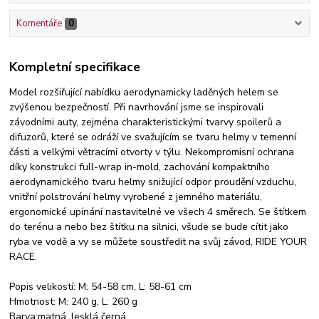
Komentáře
0
Kompletní specifikace
Model rozšiřující nabídku aerodynamicky laděných helem se
zvýšenou bezpečností. Při navrhování jsme se inspirovali
závodními auty, zejména charakteristickými tvarvy spoilerů a
difuzorů, které se odráží ve svažujícím se tvaru helmy v temenní
části a velkými větracími otvorty v týlu. Nekompromisní ochrana
díky konstrukci full-wrap in-mold, zachování kompaktního
aerodynamického tvaru helmy snižující odpor proudění vzduchu,
vnitřní polstrování helmy vyrobené z jemného materiálu,
ergonomické upínání nastavitelné ve všech 4 směrech. Se štítkem
do terénu a nebo bez štítku na silnici, všude se bude cítit jako
ryba ve vodě a vy se můžete soustředit na svůj závod, RIDE YOUR
RACE.
Popis velikostí: M: 54-58 cm, L: 58-61 cm
Hmotnost: M: 240 g, L: 260 g
Barva:matná, lesklá černá