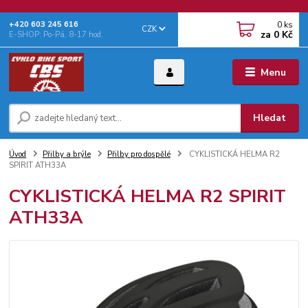
0
ks
+‭420 603 245 616‬
CZK
za
0 Kč
E-SHOP: Po-Pá, 8-17 hod.
Menu
Hledat
Úvod
Přilby a brýle
Přilby pro dospělé
CYKLISTICKÁ HELMA R2
SPIRIT ATH33A
CYKLISTICKÁ HELMA R2 SPIRIT
ATH33A