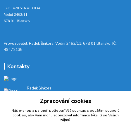
Tel: +420 516 413 034‬
Vodní 2462/11
678 01 Blansko
​Provozovatel: Radek Šinkora, Vodní 2462/11, 678 01 Blansko, IČ:
49472135
Kontakty
Radek Šinkora
+‭420 603 245 616‬
Zpracování cookies
E-SHOP: Po-Pá, 8-17 hod.
Náš e-shop a partneři potřebují Váš
souhlas
s použitím souborů
cyklobikesport@seznam.cz
cookies, aby Vám mohli zobrazovat informace týkající se Vašich
zájmů.