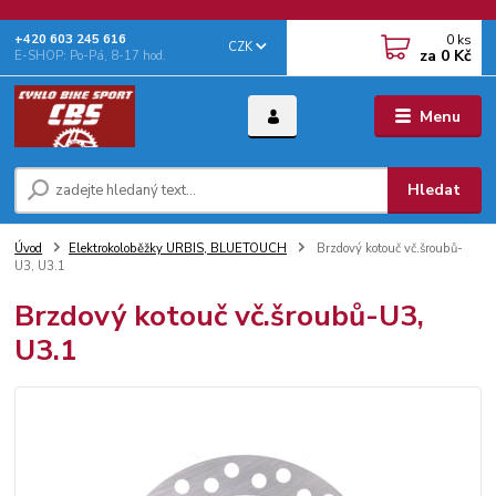
0
ks
+‭420 603 245 616‬
CZK
za
0 Kč
E-SHOP: Po-Pá, 8-17 hod.
Menu
Hledat
Úvod
Elektrokoloběžky URBIS, BLUETOUCH
Brzdový kotouč vč.šroubů-
U3, U3.1
Brzdový kotouč vč.šroubů-U3,
U3.1