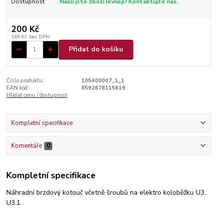
Dostupnost
Našli jste zboží levněji? Kontaktujte nás.
200 Kč
165 Kč
bez DPH
Přidat do košíku
Číslo produktu:
105400007_1_1
EAN kód:
8592678115619
Hlídat cenu / dostupnost
Kompletní specifikace
Komentáře
0
Kompletní specifikace
Náhradní brzdový kotouč včetně šroubů na elektro koloběžku U3,
U3.1.