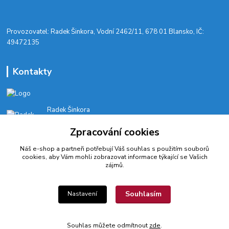
​Provozovatel: Radek Šinkora, Vodní 2462/11, 678 01 Blansko, IČ:
49472135
Kontakty
Radek Šinkora
+‭420 603 245 616‬
Zpracování cookies
E-SHOP: Po-Pá, 8-17 hod.
Náš e-shop a partneři potřebují Váš
souhlas
s použitím souborů
cyklobikesport@seznam.cz
cookies, aby Vám mohli zobrazovat informace týkající se Vašich
zájmů.
Souhlasím
Nastavení
© 2022 CykloBikeSport ||| Created by webfotografika.cz
Souhlas můžete odmítnout
zde
.