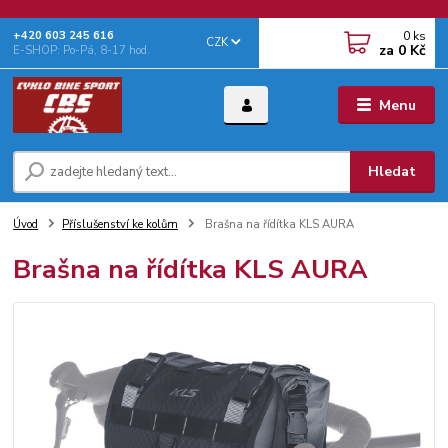
0
ks
+‭420 603 245 616‬
CZK
za
0 Kč
E-SHOP: Po-Pá, 8-17 hod.
Menu
Hledat
Úvod
Příslušenství ke kolům
Brašna na řídítka KLS AURA
Brašna na řídítka KLS AURA