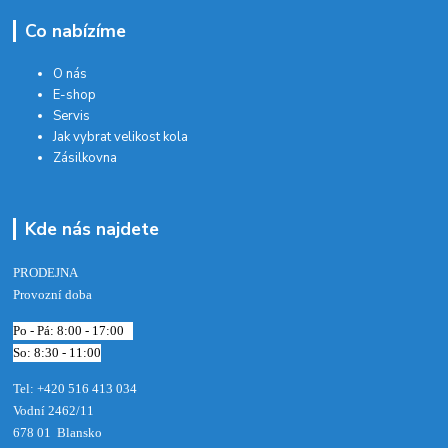
Co nabízíme
O nás
E-shop
Servis
Jak vybrat velikost kola
Zásilkovna
Kde nás najdete
PRODEJNA
Provozní doba
Po - Pá: 8:00 - 17:00
So: 8:30 - 11:00
Tel: +420 516 413 034‬
Vodní 2462/11
678 01 Blansko