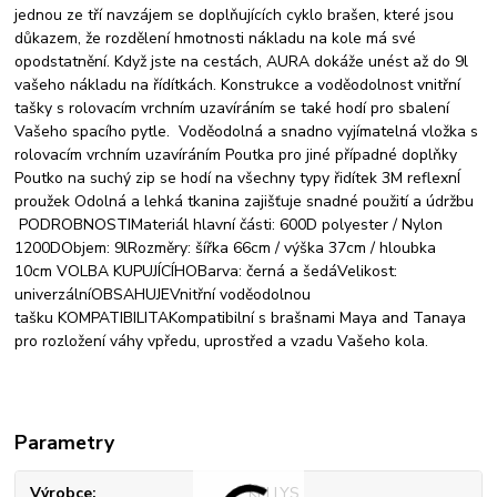
jednou ze tří navzájem se doplňujících cyklo brašen, které jsou
důkazem, že rozdělení hmotnosti nákladu na kole má své
opodstatnění. Když jste na cestách, AURA dokáže unést až do 9l
vašeho nákladu na řídítkách. Konstrukce a voděodolnost vnitřní
tašky s rolovacím vrchním uzavíráním se také hodí pro sbalení
Vašeho spacího pytle. Voděodolná a snadno vyjímatelná vložka s
rolovacím vrchním uzavíráním Poutka pro jiné případné doplňky
Poutko na suchý zip se hodí na všechny typy řidítek 3M reflexnÍ
proužek Odolná a lehká tkanina zajišťuje snadné použití a údržbu
PODROBNOSTIMateriál hlavní části: 600D polyester / Nylon
1200DObjem: 9lRozměry: šířka 66cm / výška 37cm / hloubka
10cm VOLBA KUPUJÍCÍHOBarva: černá a šedáVelikost:
univerzálníOBSAHUJEVnitřní voděodolnou
tašku KOMPATIBILITAKompatibilní s brašnami Maya and Tanaya
pro rozložení váhy vpředu, uprostřed a vzadu Vašeho kola.
Parametry
Výrobce
KELLYS