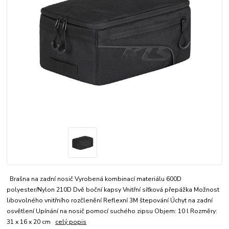
Brašna na zadní nosič Vyrobená kombinací materiálu 600D
polyester/Nylon 210D Dvě boční kapsy Vnitřní síťková přepážka Možnost
libovolného vnitřního rozčlenění Reflexní 3M štepování Úchyt na zadní
osvětlení Upínání na nosič pomocí suchého zipsu Objem: 10 l Rozměry:
31 x 16 x 20 cm
celý popis