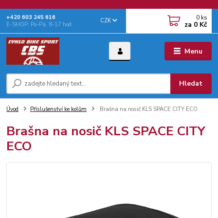
0
ks
+‭420 603 245 616‬
CZK
za
0 Kč
E-SHOP: Po-Pá, 8-17 hod.
Menu
Hledat
Úvod
Příslušenství ke kolům
Brašna na nosič KLS SPACE CITY ECO
Brašna na nosič KLS SPACE CITY
ECO