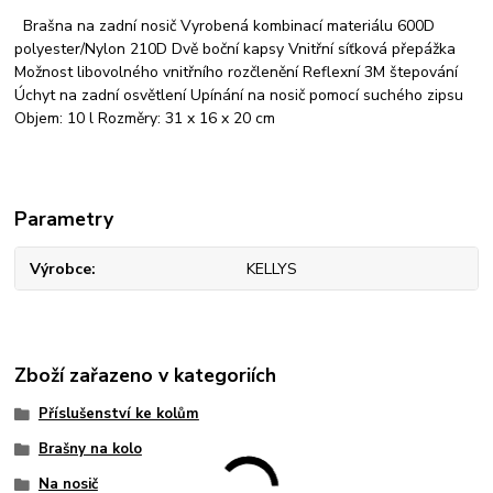
Brašna na zadní nosič Vyrobená kombinací materiálu 600D
polyester/Nylon 210D Dvě boční kapsy Vnitřní síťková přepážka
Možnost libovolného vnitřního rozčlenění Reflexní 3M štepování
Úchyt na zadní osvětlení Upínání na nosič pomocí suchého zipsu
Objem: 10 l Rozměry: 31 x 16 x 20 cm
Parametry
Výrobce
KELLYS
Zboží zařazeno v kategoriích
Příslušenství ke kolům
Brašny na kolo
Na nosič