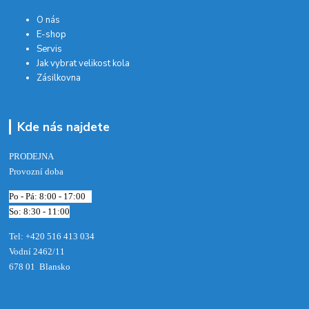
O nás
E-shop
Servis
Jak vybrat velikost kola
Zásilkovna
Kde nás najdete
PRODEJNA
Provozní doba
Po - Pá: 8:00 - 17:00
So: 8:30 - 11:00
Tel: +420 516 413 034‬
Vodní 2462/11
678 01 Blansko