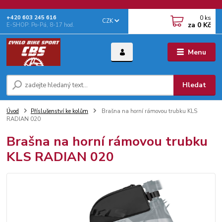
0
ks
+‭420 603 245 616‬
CZK
za
0 Kč
E-SHOP: Po-Pá, 8-17 hod.
Menu
Hledat
Úvod
Příslušenství ke kolům
Brašna na horní rámovou trubku KLS
RADIAN 020
Brašna na horní rámovou trubku
KLS RADIAN 020