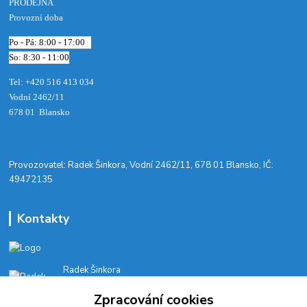
PRODEJNA
Provozní doba
Po - Pá: 8:00 - 17:00
So: 8:30 - 11:00
Tel: +420 516 413 034‬
Vodní 2462/11
678 01 Blansko
​Provozovatel: Radek Šinkora, Vodní 2462/11, 678 01 Blansko, IČ:
49472135
Kontakty
Radek Šinkora
+‭420 603 245 616‬
Zpracování cookies
E-SHOP: Po-Pá, 8-17 hod.