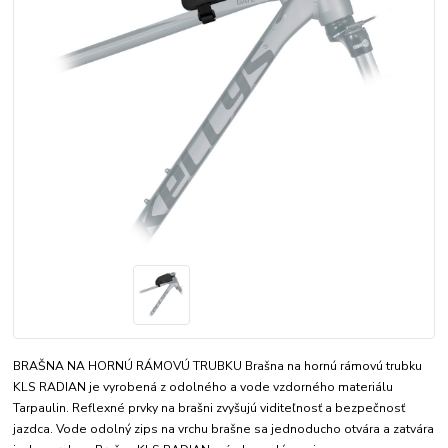
BRAŠNA NA HORNÚ RÁMOVÚ TRUBKU Brašna na hornú rámovú trubku
KLS RADIAN je vyrobená z odolného a vode vzdorného materiálu
Tarpaulin. Reflexné prvky na brašni zvyšujú viditeľnosť a bezpečnosť
jazdca. Vode odolný zips na vrchu brašne sa jednoducho otvára a zatvára