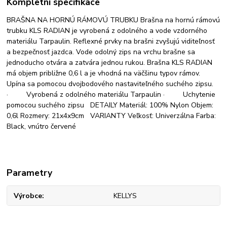
Kompletní specifikace
BRAŠNA NA HORNÚ RÁMOVÚ TRUBKU Brašna na hornú rámovú
trubku KLS RADIAN je vyrobená z odolného a vode vzdorného
materiálu Tarpaulin. Reflexné prvky na brašni zvyšujú viditeľnosť
a bezpečnosť jazdca. Vode odolný zips na vrchu brašne sa
jednoducho otvára a zatvára jednou rukou. Brašna KLS RADIAN
má objem približne 0,6 l a je vhodná na väčšinu typov rámov.
Upína sa pomocou dvojbodového nastaviteľného suchého zipsu.
· Vyrobená z odolného materiálu Tarpaulin · Uchytenie
pomocou suchého zipsu DETAILY Materiál: 100% Nylon Objem:
0,6l Rozmery: 21x4x9cm VARIANTY Veľkosť: Univerzálna Farba:
Black, vnútro červené
Parametry
Výrobce
KELLYS