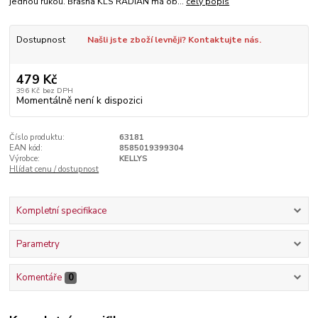
jednou rukou. Brašna KLS RADIAN má ob...
celý popis
Dostupnost
Našli jste zboží levněji? Kontaktujte nás.
479 Kč
396 Kč
bez DPH
Momentálně není k dispozici
Číslo produktu:
63181
EAN kód:
8585019399304
Výrobce:
KELLYS
Hlídat cenu / dostupnost
Kompletní specifikace
Parametry
Komentáře
0