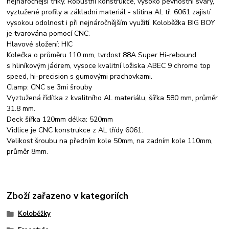
nejnáročnější triky. Robustní konstrukce, vysoko pevnostní sváry,
vyztužené profily a základní materiál - slitina AL tř. 6061 zajistí
vysokou odolnost i při nejnáročnějším využití. Koloběžka BIG BOY
je tvarována pomocí CNC.
Hlavové složení: HIC
Kolečka o průměru 110 mm, tvrdost 88A Super Hi-rebound
s hliníkovým jádrem, vysoce kvalitní ložiska ABEC 9 chrome top
speed, hi-precision s gumovými prachovkami.
Clamp: CNC se 3mi šrouby
Vyztužená řídítka z kvalitního AL materiálu, šířka 580 mm, průměr
31.8 mm.
Deck šířka 120mm délka: 520mm
Vidlice je CNC konstrukce z AL třídy 6061.
Velikost šroubu na předním kole 50mm, na zadním kole 110mm,
průměr 8mm.
Zboží zařazeno v kategoriích
Koloběžky