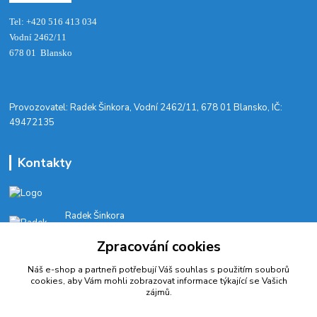
Tel: +420 516 413 034‬
Vodní 2462/11
678 01 Blansko
​Provozovatel: Radek Šinkora, Vodní 2462/11, 678 01 Blansko, IČ:
49472135
Kontakty
Radek Šinkora
+‭420 603 245 616‬
Zpracování cookies
E-SHOP: Po-Pá, 8-17 hod.
Náš e-shop a partneři potřebují Váš
souhlas
s použitím souborů
cyklobikesport@seznam.cz
cookies, aby Vám mohli zobrazovat informace týkající se Vašich
zájmů.