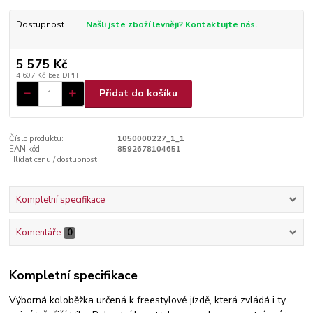
Dostupnost
Našli jste zboží levněji? Kontaktujte nás.
5 575 Kč
4 607 Kč
bez DPH
Přidat do košíku
Číslo produktu:
1050000227_1_1
EAN kód:
8592678104651
Hlídat cenu / dostupnost
Kompletní specifikace
Komentáře
0
Kompletní specifikace
Výborná koloběžka určená k freestylové jízdě, která zvládá i ty