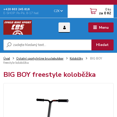
0
ks
+‭420 603 245 616‬
CZK
za
0 Kč
E-SHOP: Po-Pá, 8-17 hod.
Menu
Hledat
Úvod
Ostatní sporty/inline brusle/outdoor
Koloběžky
BIG BOY
freestyle koloběžka
BIG BOY freestyle koloběžka