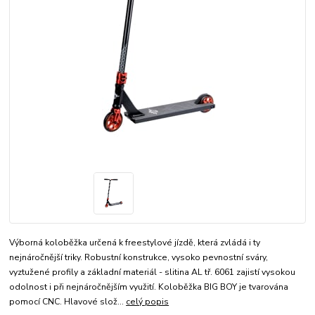
Výborná koloběžka určená k freestylové jízdě, která zvládá i ty
nejnáročnější triky. Robustní konstrukce, vysoko pevnostní sváry,
vyztužené profily a základní materiál - slitina AL tř. 6061 zajistí vysokou
odolnost i při nejnáročnějším využití. Koloběžka BIG BOY je tvarována
pomocí CNC. Hlavové slož...
celý popis