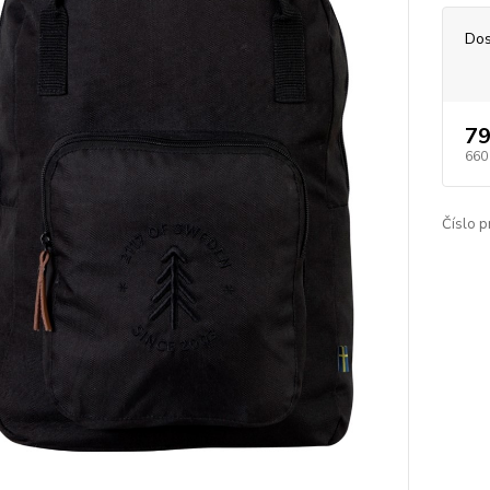
Dos
79
660
Číslo p