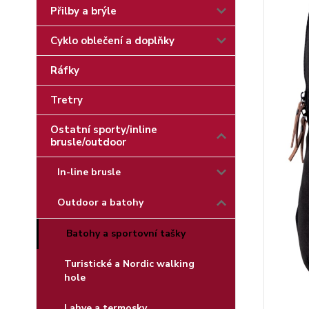
Přilby a brýle
Cyklo oblečení a doplňky
Ráfky
Tretry
Ostatní sporty/inline
brusle/outdoor
In-line brusle
Outdoor a batohy
Batohy a sportovní tašky
Turistické a Nordic walking
hole
Lahve a termosky