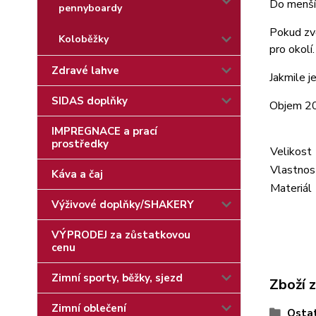
Do menší 
pennyboardy
Pokud zvo
Koloběžky
pro okolí.
Zdravé lahve
Jakmile j
SIDAS doplňky
Objem 20 
IMPREGNACE a prací
prostředky
Velikost
Vlastnos
Káva a čaj
Materiál
Výživové doplňky/SHAKERY
VÝPRODEJ za zůstatkovou
cenu
Zimní sporty, běžky, sjezd
Zboží 
Zimní oblečení
Ostat