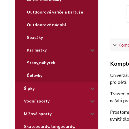
Outdoorové vařiče a kartuše
Outdoorové nádobí
Spacáky
Kompl
Karimatky
Komple
Stany,nábytek
Univerzál
Čelovky
pro děti.
Šipky
Tvarem př
našitá pr
Vodní sporty
Prostorná
Míčové sporty
uvnitř dl
Skateboardy, longboardy,