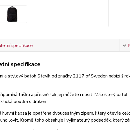
etní specifikace
tní specifikace
ní a stylový batoh Stevik od značky 2117 of Sweden nabízí široko
ipomíná tašku a přesně tak jej můžete i nosit. Málokterý batoh
aktická poutka s drukem.
 hlavní kapsa je opatřena dvoucestným zipem, který otevře cel
ouho lovit. Kromě toho obsahuje i vyjímatelný podsedák, který zá