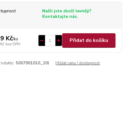
tupnost
Našli jste zboží levněji?
Kontaktujte nás.
9 Kč
/
ks
Přidat do košíku
 Kč
bez DPH
roduktu:
5007901010_20l
Hlídat cenu / dostupnost