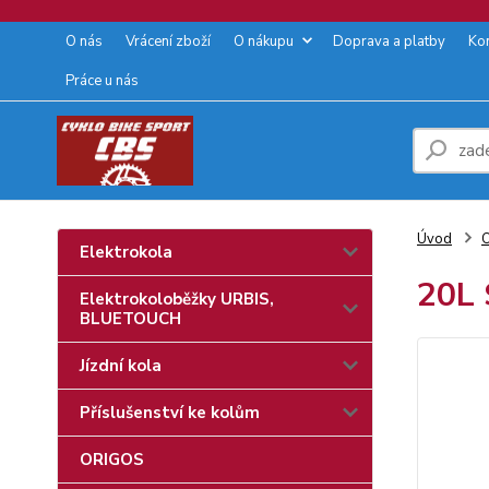
O nás
Vrácení zboží
O nákupu
Doprava a platby
Ko
Práce u nás
Úvod
O
Elektrokola
20L 
Elektrokoloběžky URBIS,
BLUETOUCH
Jízdní kola
Příslušenství ke kolům
ORIGOS