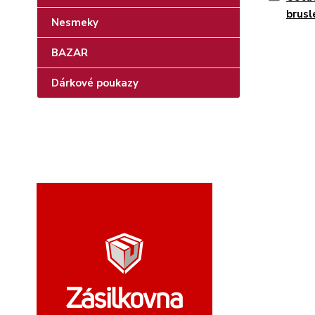
brusl
Nesmeky
BAZAR
Dárkové poukazy