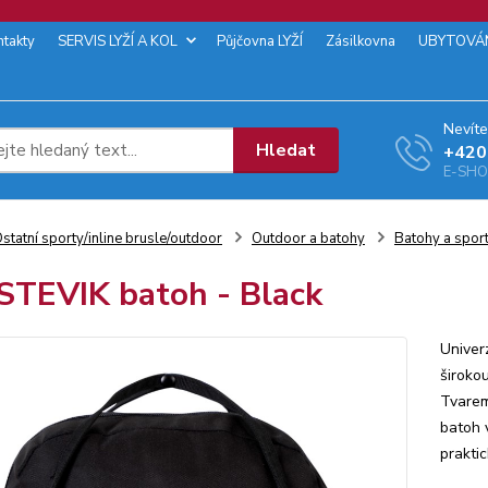
ntakty
SERVIS LYŽÍ A KOL
Půjčovna LYŽÍ
Zásilkovna
UBYTOVÁ
Nevíte
Hledat
+‭420
E-SHOP
statní sporty/inline brusle/outdoor
Outdoor a batohy
Batohy a sport
STEVIK batoh - Black
Univer
širokou
Tvarem
batoh 
prakti