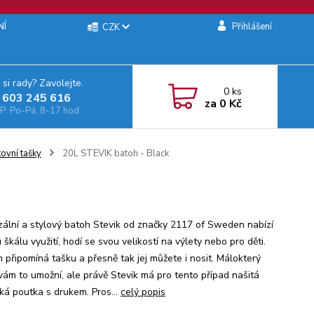
NÍ
Přihlášení
CZK
 si rady? Zavolejte.
0
ks
 603 245 616‬
za
0 Kč
: Po-Pá, 8-17 hod.
ovní tašky
20L STEVIK batoh - Black
zální a stylový batoh Stevik od značky 2117 of Sweden nabízí
 škálu využití, hodí se svou velikostí na výlety nebo pro děti.
 připomíná tašku a přesně tak jej můžete i nosit. Málokterý
vám to umožní, ale právě Stevik má pro tento případ našitá
cká poutka s drukem. Pros...
celý popis