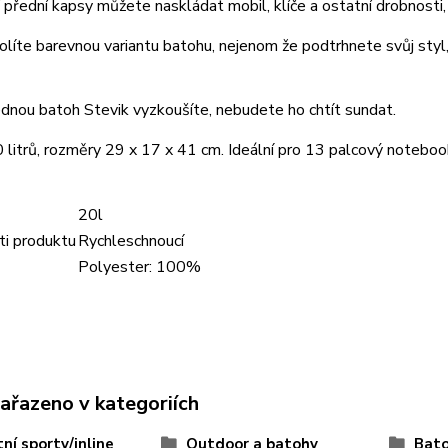
přední kapsy můžete naskládat mobil, klíče a ostatní drobnosti, 
líte barevnou variantu batohu, nejenom že podtrhnete svůj styl, 
ednou batoh Stevik vyzkoušíte, nebudete ho chtít sundat.
litrů, rozměry 29 x 17 x 41 cm. Ideální pro 13 palcový noteboo
20l
ti produktu
Rychleschnoucí
Polyester: 100%
zařazeno v kategoriích
ní sporty/inline
Outdoor a batohy
Bato