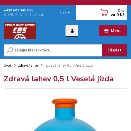
0
ks
+‭420 603 245 616‬
CZK
za
0 Kč
E-SHOP: Po-Pá, 8-17 hod.
Menu
Hledat
Úvod
Zdravé lahve
Zdravá lahev 0,5 l Veselá jízda
Zdravá lahev 0,5 l Veselá jízda