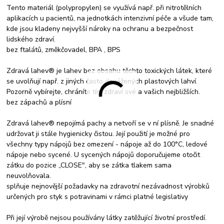
Tento materiál (polypropylen) se využívá např. při nitrotělních
aplikacích u pacientů, na jednotkách intenzivní péče a všude tam,
kde jsou kladeny nejvyšší nároky na ochranu a bezpečnost
lidského zdraví.
bez ftalátů, změkčovadel, BPA , BPS
Zdravá lahev® je lahev bez obsahu těchto toxických látek, které
se uvolňují např. z jiných často dovážených plastových lahví.
Pozorně vybírejte, chráníte tím zdraví své a vašich nejbližších.
bez zápachů a plísní
Zdravá lahev® nepojímá pachy a netvoří se v ní plísně. Je snadné
udržovat ji stále hygienicky čistou. Její použití je možné pro
všechny typy nápojů bez omezení - nápoje až do 100°C, ledové
nápoje nebo sycené. U sycených nápojů doporučujeme otočit
zátku do pozice „CLOSE", aby se zátka tlakem sama
neuvolňovala.
splňuje nejnovější požadavky na zdravotní nezávadnost výrobků
určených pro styk s potravinami v rámci platné legislativy
Při její výrobě nejsou používány látky zatěžující životní prostředí.