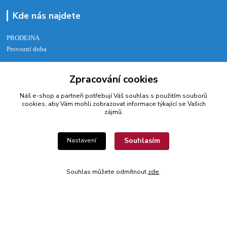
Kde nás najdete
PRODEJNA
Provozní doba
Po - Pá: 8:00 - 17:00
Zpracování cookies
So: 8:30 - 11:00
Náš e-shop a partneři potřebují Váš
souhlas
s použitím souborů
Tel: +420 516 413 034‬
cookies, aby Vám mohli zobrazovat informace týkající se Vašich
Vodní 2462/11
zájmů.
678 01 Blansko
Souhlasím
Nastavení
​Provozovatel: Radek Šinkora, Vodní 2462/11, 678 01 Blansko, IČ:
49472135
Souhlas můžete odmítnout
zde
.
Kontakty