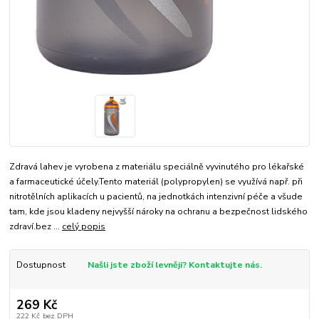
Zdravá lahev je vyrobena z materiálu speciálně vyvinutého pro lékařské
a farmaceutické účely.Tento materiál (polypropylen) se využívá např. při
nitrotělních aplikacích u pacientů, na jednotkách intenzivní péče a všude
tam, kde jsou kladeny nejvyšší nároky na ochranu a bezpečnost lidského
zdraví.bez ...
celý popis
Dostupnost
Našli jste zboží levněji? Kontaktujte nás.
269 Kč
222 Kč
bez DPH