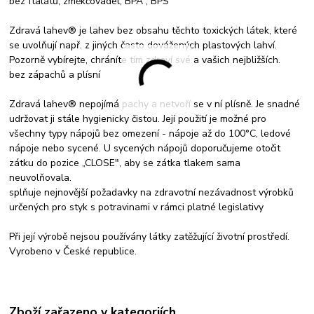
bez ftalátů, změkčovadel, BPA , BPS
Zdravá lahev® je lahev bez obsahu těchto toxických látek, které
se uvolňují např. z jiných často dovážených plastových lahví.
Pozorně vybírejte, chráníte tím zdraví své a vašich nejbližších.
bez zápachů a plísní
Zdravá lahev® nepojímá pachy a netvoří se v ní plísně. Je snadné
udržovat ji stále hygienicky čistou. Její použití je možné pro
všechny typy nápojů bez omezení - nápoje až do 100°C, ledové
nápoje nebo sycené. U sycených nápojů doporučujeme otočit
zátku do pozice „CLOSE", aby se zátka tlakem sama
neuvolňovala.
splňuje nejnovější požadavky na zdravotní nezávadnost výrobků
určených pro styk s potravinami v rámci platné legislativy
Při její výrobě nejsou používány látky zatěžující životní prostředí.
Vyrobeno v České republice.
Zboží zařazeno v kategoriích