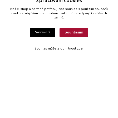
Zpracování cookies
​Provozovatel: Radek Šinkora, Vodní 2462/11, 678 01 Blansko, IČ:
Náš e-shop a partneři potřebují Váš
souhlas
s použitím souborů
49472135
cookies, aby Vám mohli zobrazovat informace týkající se Vašich
zájmů.
Kontakty
Souhlasím
Nastavení
Radek Šinkora
Souhlas můžete odmítnout
zde
.
+‭420 603 245 616‬
E-SHOP: Po-Pá, 8-17 hod.
cyklobikesport@seznam.cz
© 2022 CykloBikeSport ||| Created by webfotografika.cz
Vytvořeno na
Eshop-rychle.cz