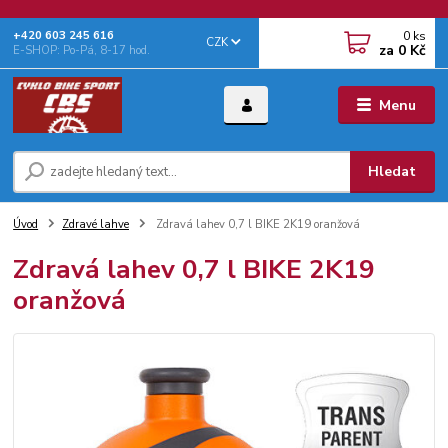
0
ks
+‭420 603 245 616‬
CZK
za
0 Kč
E-SHOP: Po-Pá, 8-17 hod.
Menu
Hledat
Úvod
Zdravé lahve
Zdravá lahev 0,7 l BIKE 2K19 oranžová
Zdravá lahev 0,7 l BIKE 2K19
oranžová