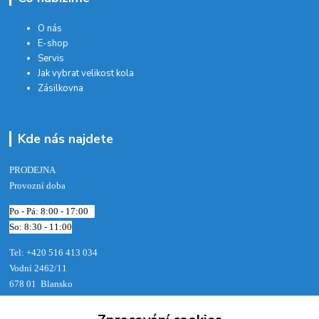
O nás
E-shop
Servis
Jak vybrat velikost kola
Zásilkovna
Kde nás najdete
PRODEJNA
Provozní doba
Po - Pá: 8:00 - 17:00
So: 8:30 - 11:00
Tel: +420 516 413 034‬
Vodní 2462/11
678 01 Blansko