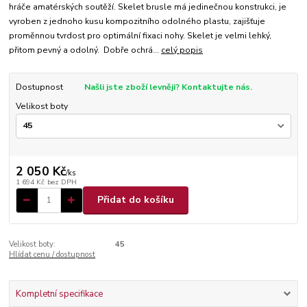
hráče amatérských soutěží. Skelet brusle má jedinečnou konstrukci, je
vyroben z jednoho kusu kompozitního odolného plastu, zajišťuje
proměnnou tvrdost pro optimální fixaci nohy. Skelet je velmi lehký,
přitom pevný a odolný. Dobře ochrá...
celý popis
Dostupnost
Našli jste zboží levněji? Kontaktujte nás.
Velikost boty
2 050 Kč
/
ks
1 694 Kč
bez DPH
Přidat do košíku
Velikost boty:
45
Hlídat cenu / dostupnost
Kompletní specifikace