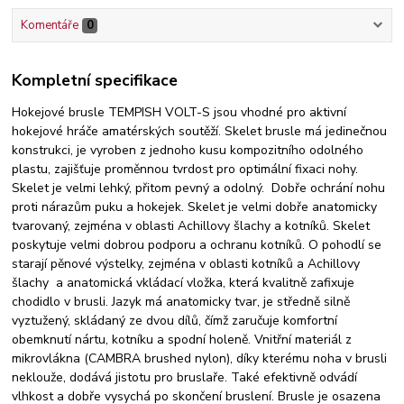
Komentáře
0
Kompletní specifikace
Hokejové brusle TEMPISH VOLT-S jsou vhodné pro aktivní
hokejové hráče amatérských soutěží. Skelet brusle má jedinečnou
konstrukci, je vyroben z jednoho kusu kompozitního odolného
plastu, zajišťuje proměnnou tvrdost pro optimální fixaci nohy.
Skelet je velmi lehký, přitom pevný a odolný. Dobře ochrání nohu
proti nárazům puku a hokejek. Skelet je velmi dobře anatomicky
tvarovaný, zejména v oblasti Achillovy šlachy a kotníků. Skelet
poskytuje velmi dobrou podporu a ochranu kotníků. O pohodlí se
starají pěnové výstelky, zejména v oblasti kotníků a Achillovy
šlachy a anatomická vkládací vložka, která kvalitně zafixuje
chodidlo v brusli. Jazyk má anatomicky tvar, je středně silně
vyztužený, skládaný ze dvou dílů, čímž zaručuje komfortní
obemknutí nártu, kotníku a spodní holeně. Vnitřní materiál z
mikrovlákna (CAMBRA brushed nylon), díky kterému noha v brusli
neklouže, dodává jistotu pro bruslaře. Také efektivně odvádí
vlhkost a dobře vysychá po skončení bruslení. Brusle je osazena