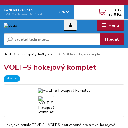
0
ks
+‭420 603 245 616‬
CZK
za
0 Kč
E-SHOP: Po-Pá, 8-17 hod.
Menu
Hledat
Úvod
Zimní sporty, běžky, sjezd
VOLT–S hokejový komplet
VOLT–S hokejový komplet
Novinka
Hokejové brusle TEMPISH VOLT-S jsou vhodné pro aktivní hokejové