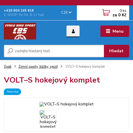
0
ks
+‭420 603 245 616‬
CZK
za
0 Kč
E-SHOP: Po-Pá, 8-17 hod.
Menu
Hledat
Úvod
Zimní sporty, běžky, sjezd
VOLT–S hokejový komplet
VOLT–S hokejový komplet
Novinka