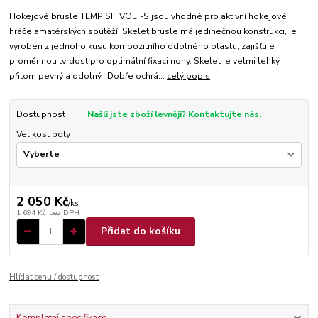
Hokejové brusle TEMPISH VOLT-S jsou vhodné pro aktivní hokejové
hráče amatérských soutěží. Skelet brusle má jedinečnou konstrukci, je
vyroben z jednoho kusu kompozitního odolného plastu, zajišťuje
proměnnou tvrdost pro optimální fixaci nohy. Skelet je velmi lehký,
přitom pevný a odolný. Dobře ochrá...
celý popis
Dostupnost
Našli jste zboží levněji? Kontaktujte nás.
Velikost boty
2 050 Kč
/
ks
1 694 Kč
bez DPH
Přidat do košíku
Hlídat cenu / dostupnost