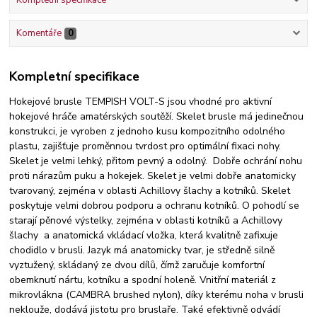
Kompletní specifikace
Komentáře
0
Kompletní specifikace
Hokejové brusle TEMPISH VOLT-S jsou vhodné pro aktivní
hokejové hráče amatérských soutěží. Skelet brusle má jedinečnou
konstrukci, je vyroben z jednoho kusu kompozitního odolného
plastu, zajišťuje proměnnou tvrdost pro optimální fixaci nohy.
Skelet je velmi lehký, přitom pevný a odolný. Dobře ochrání nohu
proti nárazům puku a hokejek. Skelet je velmi dobře anatomicky
tvarovaný, zejména v oblasti Achillovy šlachy a kotníků. Skelet
poskytuje velmi dobrou podporu a ochranu kotníků. O pohodlí se
starají pěnové výstelky, zejména v oblasti kotníků a Achillovy
šlachy a anatomická vkládací vložka, která kvalitně zafixuje
chodidlo v brusli. Jazyk má anatomicky tvar, je středně silně
vyztužený, skládaný ze dvou dílů, čímž zaručuje komfortní
obemknutí nártu, kotníku a spodní holeně. Vnitřní materiál z
mikrovlákna (CAMBRA brushed nylon), díky kterému noha v brusli
neklouže, dodává jistotu pro bruslaře. Také efektivně odvádí