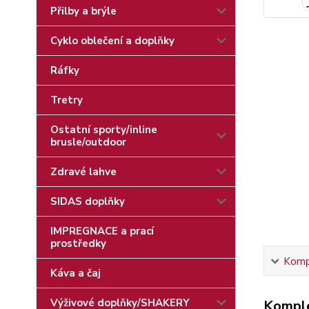
Přilby a brýle
Cyklo oblečení a doplňky
Ráfky
Tretry
Ostatní sporty/inline
brusle/outdoor
Zdravé lahve
SIDAS doplňky
IMPREGNACE a prací
prostředky
Kompl
Káva a čaj
Výživové doplňky/SHAKERY
Komple