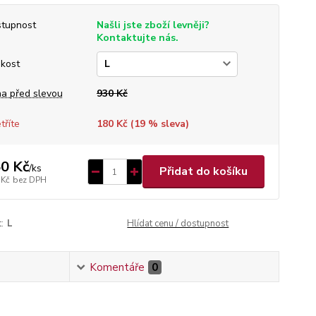
tupnost
Našli jste zboží levněji?
Kontaktujte nás.
ikost
a před slevou
930 Kč
tříte
180 Kč (
19
% sleva)
0 Kč
/
ks
Přidat do košíku
 Kč
bez DPH
:
L
Hlídat cenu / dostupnost
Komentáře
0