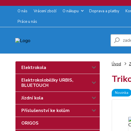
O nás
Vrácení zboží
O nákupu
Doprava a platby
Ko
Práce u nás
Úvod
Z
Elektrokola
Trik
Elektrokoloběžky URBIS,
BLUETOUCH
Novinka
Jízdní kola
Příslušenství ke kolům
ORIGOS