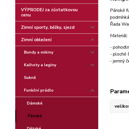
VÝPRODEJ za zůstatkovou
Pánské fu
cenu
podmínká
Řada Warm
Zimní sporty, běžky, sjezd
Materiál
Zimní oblečení
- pohodln
Bundy a mikiny
- ploché 
- jemný č
Kalhoty a legíny
Sukně
Funkční prádlo
Param
Dámské
veliko
Pánské
Dětské