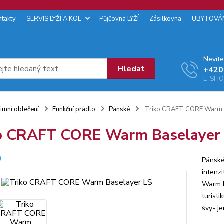
ntakty
SERVIS LYŽÍ A KOL
Půjčovna LYŽÍ
Zásilkovna
UBYTOVÁ
Nevíte
Hledat
+‭420
E-SHOP
imní oblečení
Funkční prádlo
Pánské
Triko CRAFT CORE Warm 
o CRAFT CORE Warm Baselayer
Pánské
intenz
Warm I
turisti
švy- j