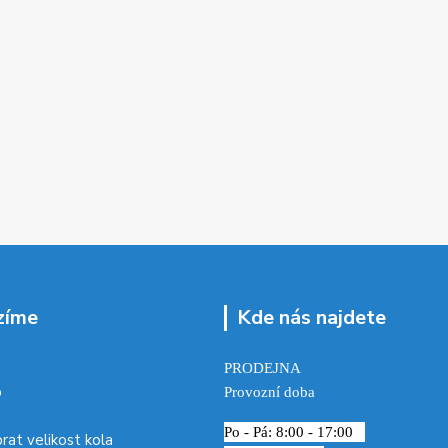
zíme
Kde nás najdete
PRODEJNA
p
Provozní doba
Po - Pá: 8:00 - 17:00
brat velikost kola