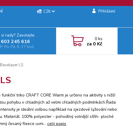
NÍ
Přihlášení
CZK
 si rady? Zavolejte.
0
ks
 603 245 616‬
za
0 Kč
: Po-Pá, 8-17 hod.
Baselayer LS
 LS
 funkční triko CRAFT CORE Warm je určeno na aktivity s nižší
itou pohybu v chladných až velmi chladných podmínkách.Řada
ntensity je ideální volbou například na sjezdové lyžování nebo
ku. Materiál: 100% polyester - pohodlný volnější střih- ploché
emný česaný fleece uvni...
celý popis