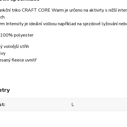
nkční triko CRAFT CORE Warm je určeno na aktivity s nižší inte
ch.
 Intensity je ideální volbou například na sjezdové lyžování nebo
: 100% polyester
ý volnější střih
švy
esaný fleece uvnitř
etry
st
L