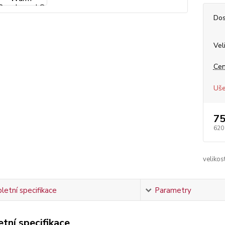
Dos
Vel
Cen
Uše
75
620
velikost
etní specifikace
Parametry
tní specifikace