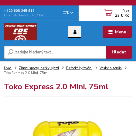
0
ks
+‭420 603 245 616‬
CZK
za
0 Kč
E-SHOP: Po-Pá, 8-17 hod.
Menu
Hledat
Úvod
Zimní sporty, běžky, sjezd
Běžecké lyžování
Vosky a servis
Toko Express 2.0 Mini, 75ml
Toko Express 2.0 Mini, 75ml