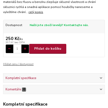
materiálů bez fluoru a benzínu zlepšuje skluzné vlastnosti a chrání
skluznici rychlá a snadná aplikace pomocí houbičky naneseme a
vyleštíme chrání...
celý popis
Dostupnost
Našli jste zboží levněji? Kontaktujte nás.
250 Kč
/
ks
207 Kč
bez DPH
Přidat do košíku
Hlídat cenu / dostupnost
Kompletní specifikace
Komentáře
0
Kompletní specifikace