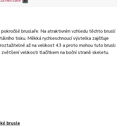
Komentáře
0
a pokročilé bruslaře. Na atraktivním vzhledu těchto bruslí
tálního tisku. Měkká rychleschnoucí výstelka zajišťuje
 roztažitelné až na velikost 43 a proto mohou tuto brusli
 zvětšení velikosti tlačítkem na boční straně skeletu.
ké brusle