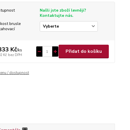
tupnost
Našli jste zboží levněji?
Kontaktujte nás.
ikost brusle
tahovací
333 Kč
/
ks
Přidat do košíku
02 Kč
bez DPH
cenu / dostupnost