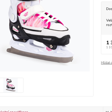
Dos
Vel
roz
1 
1 1
Hlídat 