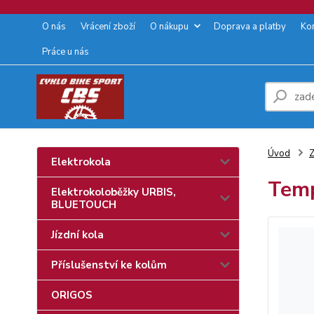
O nás
Vrácení zboží
O nákupu
Doprava a platby
Ko
Práce u nás
Úvod
Z
Elektrokola
Temp
Elektrokoloběžky URBIS,
BLUETOUCH
Jízdní kola
Příslušenství ke kolům
ORIGOS