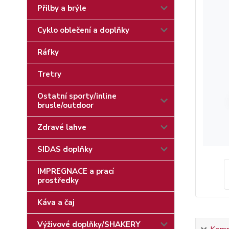
Přilby a brýle
Cyklo oblečení a doplňky
Ráfky
Tretry
Ostatní sporty/inline
brusle/outdoor
Zdravé lahve
SIDAS doplňky
IMPREGNACE a prací
prostředky
Káva a čaj
Výživové doplňky/SHAKERY