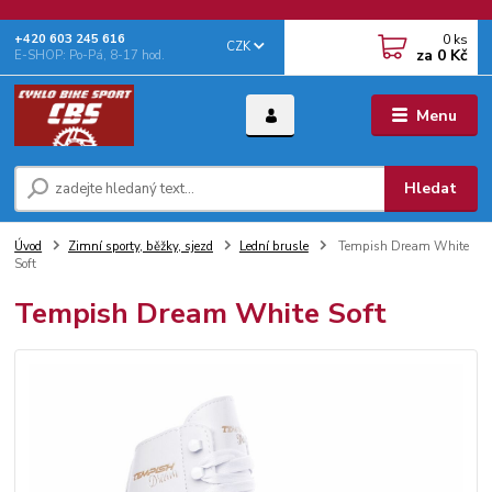
0
ks
+‭420 603 245 616‬
CZK
za
0 Kč
E-SHOP: Po-Pá, 8-17 hod.
Menu
Hledat
Úvod
Zimní sporty, běžky, sjezd
Lední brusle
Tempish Dream White
Soft
Tempish Dream White Soft