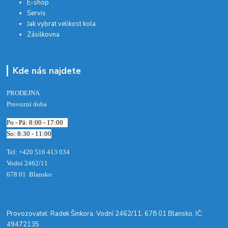
E-shop
Servis
Jak vybrat velikost kola
Zásilkovna
Kde nás najdete
PRODEJNA
Provozní doba
Po - Pá: 8:00 - 17:00
So: 8:30 - 11:00
Tel: +420 516 413 034‬
Vodní 2462/11
678 01 Blansko
​Provozovatel: Radek Šinkora, Vodní 2462/11, 678 01 Blansko, IČ:
49472135