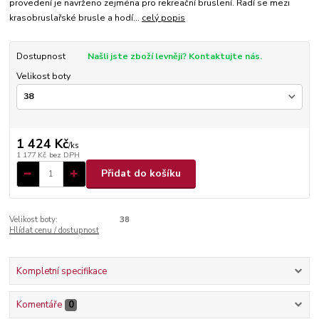
provedení je navrženo zejména pro rekreační bruslení. Řadí se mezi
krasobruslařské brusle a hodí...
celý popis
Dostupnost
Našli jste zboží levněji? Kontaktujte nás.
Velikost boty
1 424 Kč
/
ks
1 177 Kč
bez DPH
Přidat do košíku
Velikost boty:
38
Hlídat cenu / dostupnost
Kompletní specifikace
Komentáře
0