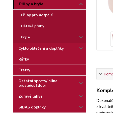
Přilby a brýle
Přilby pro dospělé
Dětské přilby
Brýle
Cyklo oblečení a doplňky
Ráfky
Tretry
Kompl
Ostatní sporty/inline
brusle/outdoor
Komple
Zdravé lahve
Dokonalé 
z kvalitn
SIDAS doplňky
podmínek.