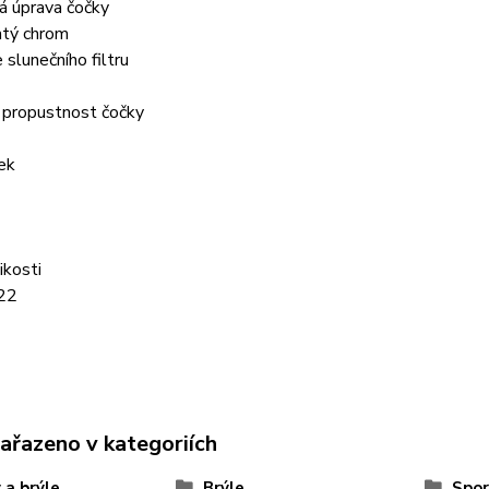
á úprava čočky
atý chrom
 slunečního filtru
 propustnost čočky
ek
ikosti
22
zařazeno v kategoriích
y a brýle
Brýle
Spor