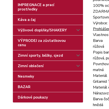
IMPREGNACE a prací
100% och
prostředky
ZDARMA p
Sportovn
Káva a čaj
Výrobce: 
Prohlášen
Výživové doplňky/SHAKERY
Vlastnos
Barva
VÝPRODEJ za zůstatkovou
cenu
růžová
Popis ba
Zimní sporty, běžky, sjezd
růžová, p
Povrchov
Zimní oblečení
matná
Materiál
Nesmeky
Grilamid
BAZAR
Materiál 
Nárazuvz
Dárkové poukazy
Barva čo
hnědá