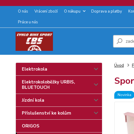
O nás
Vrácení zboží
O nákupu
Doprava a platby
Ko
Práce u nás
Úvod
P
Elektrokola
Spor
Elektrokoloběžky URBIS,
BLUETOUCH
Novinka
Jízdní kola
Příslušenství ke kolům
ORIGOS