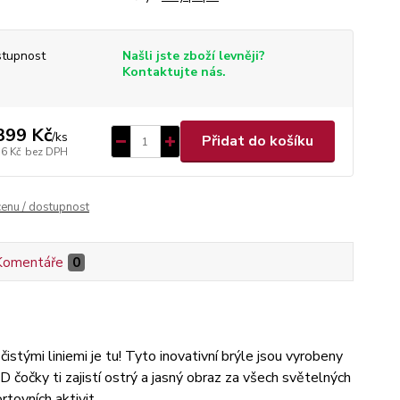
tupnost
Našli jste zboží levněji?
Kontaktujte nás.
399 Kč
/
ks
Přidat do košíku
56 Kč
bez DPH
cenu / dostupnost
Komentáře
0
stými liniemi je tu! Tyto inovativní brýle jsou vyrobeny
HD čočky ti zajistí ostrý a jasný obraz za všech světelných
tovních aktivit.