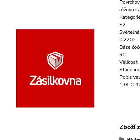
Povrchov
růžovozl
Kategorie
S2
Světelná
0,2203
Báze čoč
6C
Velikost
Standard
Popis vel
139-0-1
Zboží 
Přilb