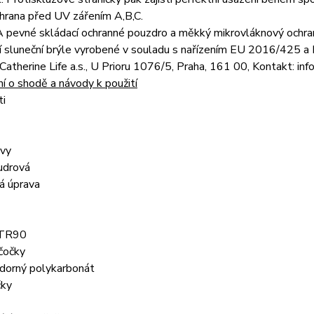
rana před UV zářením A,B,C.
evné skládací ochranné pouzdro a měkký mikrovláknový ochranný
í sluneční brýle vyrobené v souladu s nařízením EU 2016/42
Catherine Life a.s., U Prioru 1076/5, Praha, 161 00, Kontakt: in
í o shodě a návody k použití
ti
rvy
udrová
á úprava
 TR90
čočky
dorný polykarbonát
čky