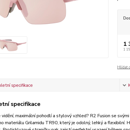
Dos
1 
1 1
Hlídat 
etní specifikace
tní specifikace
vidění, maximální pohodlí a stylový vzhled? R2 Fusion se svými či
ího materiálu Grilamidu TR90, který je odolný, lehký a flexibilní. 
 Protiskluzové straničky pak zajistí perfektní usazení během spor