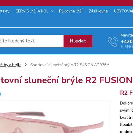
ntakty
SERVIS LYŽÍ A KOL
Půjčovna LYŽÍ
Zásilkovna
UBYTOVÁ
Nevíte
Hledat
+‭420
E-SHOP
řilby a brýle
Sportovní sluneční brýle R2 FUSION AT026A
tovní sluneční brýle R2 FUSIO
R2 
Dokona
svými č
kvalitn
flexibi
podmíne