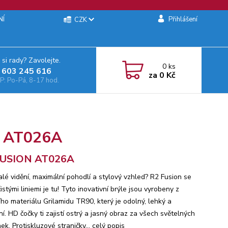
NÍ
Přihlášení
CZK
 si rady? Zavolejte.
0
ks
 603 245 616‬
za
0 Kč
: Po-Pá, 8-17 hod.
N AT026A
FUSION AT026A
lé vidění, maximální pohodlí a stylový vzhled? R2 Fusion se
istými liniemi je tu! Tyto inovativní brýle jsou vyrobeny z
ího materiálu Grilamidu TR90, který je odolný, lehký a
lní. HD čočky ti zajistí ostrý a jasný obraz za všech světelných
k. Protiskluzové straničky...
celý popis