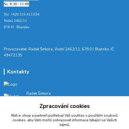
So: 8:30 - 11:00
Tel: +420 516 413 034‬
Vodní 2462/11
678 01 Blansko
​Provozovatel: Radek Šinkora, Vodní 2462/11, 678 01 Blansko, IČ:
49472135
Kontakty
Radek Šinkora
+‭420 603 245 616‬
Zpracování cookies
E-SHOP: Po-Pá, 8-17 hod.
Náš e-shop a partneři potřebují Váš
souhlas
s použitím souborů
cyklobikesport@seznam.cz
cookies, aby Vám mohli zobrazovat informace týkající se Vašich
zájmů.