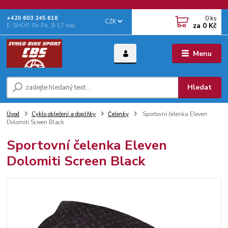
0
ks
+‭420 603 245 616‬
CZK
za
0 Kč
E-SHOP: Po-Pá, 8-17 hod.
Menu
Hledat
Úvod
Cyklo oblečení a doplňky
Čelenky
Sportovní čelenka Eleven
Dolomiti Screen Black
Sportovní čelenka Eleven
Dolomiti Screen Black