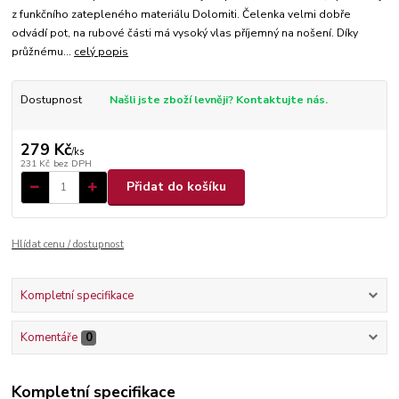
z funkčního zatepleného materiálu Dolomiti. Čelenka velmi dobře
odvádí pot, na rubové části má vysoký vlas příjemný na nošení. Díky
průžnému...
celý popis
Dostupnost
Našli jste zboží levněji? Kontaktujte nás.
279 Kč
/
ks
231 Kč
bez DPH
Přidat do košíku
Hlídat cenu / dostupnost
Kompletní specifikace
Komentáře
0
Kompletní specifikace