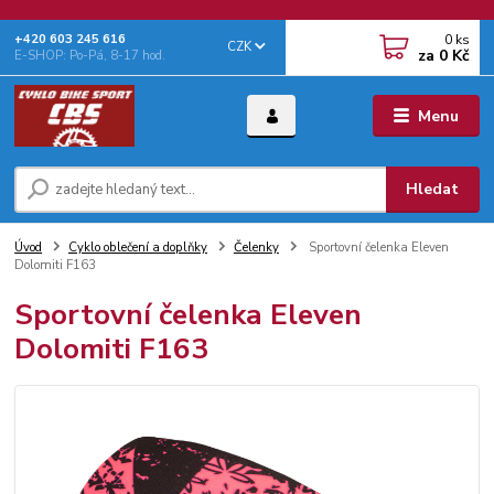
0
ks
+‭420 603 245 616‬
CZK
za
0 Kč
E-SHOP: Po-Pá, 8-17 hod.
Menu
Hledat
Úvod
Cyklo oblečení a doplňky
Čelenky
Sportovní čelenka Eleven
Dolomiti F163
Sportovní čelenka Eleven
Dolomiti F163