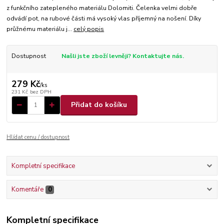
z funkčního zatepleného materiálu Dolomiti. Čelenka velmi dobře
odvádí pot, na rubové části má vysoký vlas příjemný na nošení. Díky
průžnému materiálu j...
celý popis
Dostupnost
Našli jste zboží levněji? Kontaktujte nás.
279 Kč
/
ks
231 Kč
bez DPH
Přidat do košíku
Hlídat cenu / dostupnost
Kompletní specifikace
Komentáře
0
Kompletní specifikace