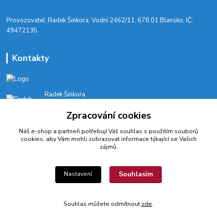
​Provozovatel: Radek Šinkora, Vodní 2462/11, 678 01 Blansko, IČ:
49472135
Kontakty
Radek Šinkora
+‭420 603 245 616‬
Zpracování cookies
E-SHOP: Po-Pá, 8-17 hod.
Náš e-shop a partneři potřebují Váš
souhlas
s použitím souborů
cyklobikesport@seznam.cz
cookies, aby Vám mohli zobrazovat informace týkající se Vašich
zájmů.
Souhlasím
Nastavení
© 2022 CykloBikeSport ||| Created by webfotografika.cz
Souhlas můžete odmítnout
zde
.
Vytvořeno na
Eshop-rychle.cz