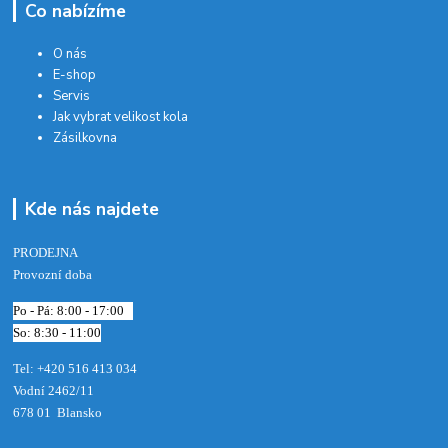
Co nabízíme
O nás
E-shop
Servis
Jak vybrat velikost kola
Zásilkovna
Kde nás najdete
PRODEJNA
Provozní doba
Po - Pá: 8:00 - 17:00
So: 8:30 - 11:00
Tel: +420 516 413 034‬
Vodní 2462/11
678 01 Blansko