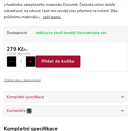
z funkčního zatepleného materiálu Dolomiti. Čelenka velmi dobře
odvádí pot, na rubové části má vysoký vlas příjemný na nošení. Díky
průžnému materiálu j...
celý popis
Dostupnost
Našli jste zboží levněji? Kontaktujte nás.
279 Kč
/
ks
231 Kč
bez DPH
Přidat do košíku
Hlídat cenu / dostupnost
Kompletní specifikace
Komentáře
0
Kompletní specifikace