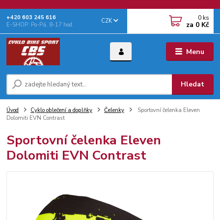
0
ks
+‭420 603 245 616‬
CZK
za
0 Kč
E-SHOP: Po-Pá, 8-17 hod.
Menu
Hledat
Úvod
Cyklo oblečení a doplňky
Čelenky
Sportovní čelenka Eleven
Dolomiti EVN Contrast
Sportovní čelenka Eleven
Dolomiti EVN Contrast