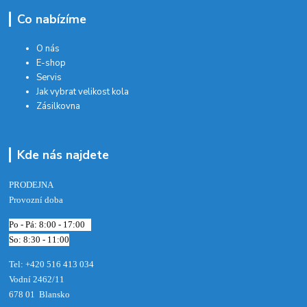
Co nabízíme
O nás
E-shop
Servis
Jak vybrat velikost kola
Zásilkovna
Kde nás najdete
PRODEJNA
Provozní doba
Po - Pá: 8:00 - 17:00
So: 8:30 - 11:00
Tel: +420 516 413 034‬
Vodní 2462/11
678 01 Blansko