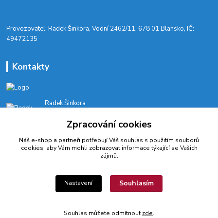
​Provozovatel: Radek Šinkora, Vodní 2462/11, 678 01 Blansko, IČ:
49472135
Kontakty
Radek Šinkora
+‭420 603 245 616‬
Zpracování cookies
E-SHOP: Po-Pá, 8-17 hod.
Náš e-shop a partneři potřebují Váš
souhlas
s použitím souborů
cyklobikesport@seznam.cz
cookies, aby Vám mohli zobrazovat informace týkající se Vašich
zájmů.
Souhlasím
Nastavení
© 2022 CykloBikeSport ||| Created by webfotografika.cz
Souhlas můžete odmítnout
zde
.