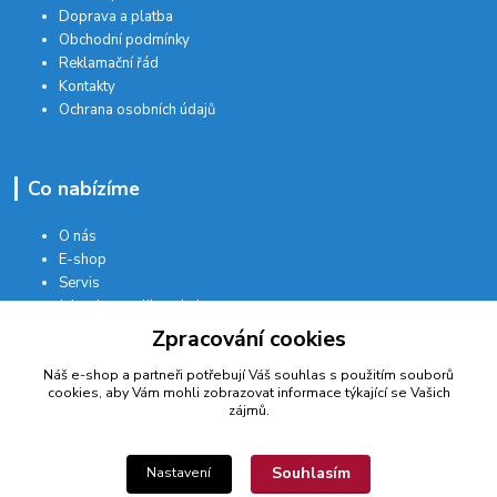
Doprava a platba
Obchodní podmínky
Reklamační řád
Kontakty
Ochrana osobních údajů
Co nabízíme
O nás
E-shop
Servis
Jak vybrat velikost kola
Zásilkovna
Zpracování cookies
Náš e-shop a partneři potřebují Váš
souhlas
s použitím souborů
cookies, aby Vám mohli zobrazovat informace týkající se Vašich
Kde nás najdete
zájmů.
PRODEJNA
Souhlasím
Nastavení
Provozní doba