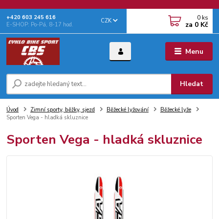
0
ks
+‭420 603 245 616‬
CZK
za
0 Kč
E-SHOP: Po-Pá, 8-17 hod.
Menu
Hledat
Úvod
Zimní sporty, běžky, sjezd
Běžecké lyžování
Běžecké lyže
Sporten Vega - hladká skluznice
Sporten Vega - hladká skluznice