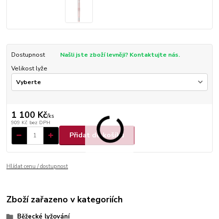
Dostupnost
Našli jste zboží levněji? Kontaktujte nás.
Velikost lyže
1 100 Kč
/
ks
909 Kč
bez DPH
Přidat do košíku
Hlídat cenu / dostupnost
Zboží zařazeno v kategoriích
Běžecké lyžování