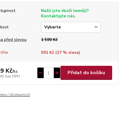
tupnost
Našli jste zboží levněji?
Kontaktujte nás.
ikost
a před slevou
1 590 Kč
tříte
591 Kč (
37
% sleva)
9 Kč
/
ks
Přidat do košíku
 Kč
bez DPH
cenu / dostupnost