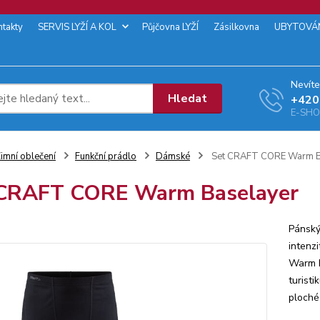
ntakty
SERVIS LYŽÍ A KOL
Půjčovna LYŽÍ
Zásilkovna
UBYTOVÁ
Nevíte
Hledat
+‭420
E-SHOP
imní oblečení
Funkční prádlo
Dámské
Set CRAFT CORE Warm B
 CRAFT CORE Warm Baselayer
Pánský
intenz
Warm I
turisti
ploché