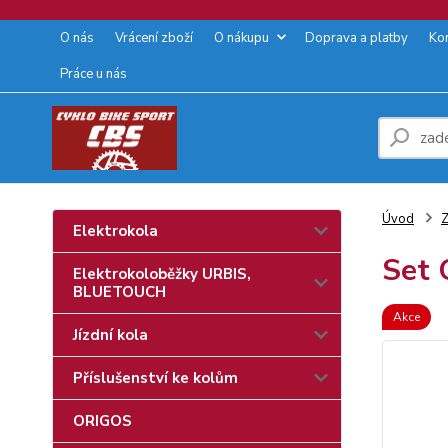
O nás
Vrácení zboží
O nákupu
Doprava a platby
Ko
Práce u nás
Úvod
Z
Elektrokola
Set
Elektrokoloběžky URBIS,
BLUETOUCH
Akce
Jízdní kola
Příslušenství ke kolům
ORIGOS