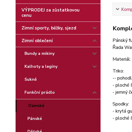
Kompl
VÝPRODEJ za zůstatkovou
cenu
Komple
Zimní sporty, běžky, sjezd
Pánský fu
Zimní oblečení
Řada Warm
Bundy a mikiny
Materiál
Kalhoty a legíny
Triko:
-- pohodl
Sukně
- ploché 
- jemný č
Funkční prádlo
Spodky:
Dámské
- krytá g
- ploché 
Pánské
Dětské