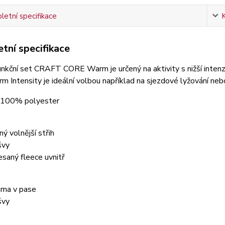
etní specifikace
tní specifikace
nkční set CRAFT CORE Warm je určený na aktivity s nižší intenz
 Intensity je ideální volbou například na sjezdové lyžování nebo
: 100% polyester
ný volnější střih
švy
esaný fleece uvnitř
uma v pase
švy