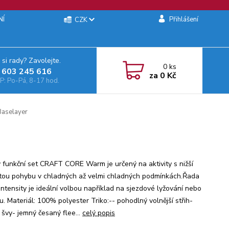
NÍ
Přihlášení
CZK
 si rady? Zavolejte.
0
ks
 603 245 616‬
za
0 Kč
: Po-Pá, 8-17 hod.
aselayer
 funkční set CRAFT CORE Warm je určený na aktivity s nižší
itou pohybu v chladných až velmi chladných podmínkách.Řada
ntensity je ideální volbou například na sjezdové lyžování nebo
ku. Materiál: 100% polyester Triko:-- pohodlný volnější střih-
 švy- jemný česaný flee...
celý popis