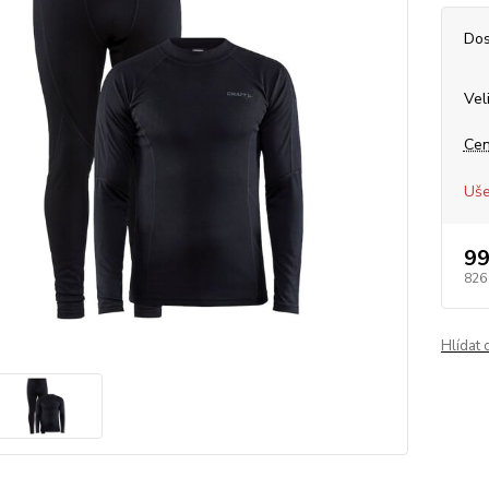
Dos
Vel
Cen
Uše
99
826
Hlídat 