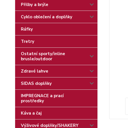
Přilby a brýle
Cyklo oblečení a doplňky
Ráfky
Tretry
Ostatní sporty/inline
brusle/outdoor
Zdravé lahve
SIDAS doplňky
IMPREGNACE a prací
prostředky
Káva a čaj
Výživové doplňky/SHAKERY