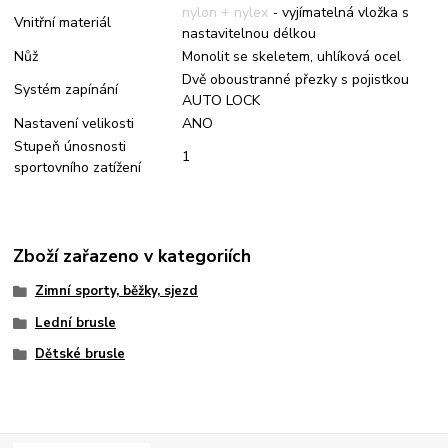
nylon + nylex - vyjímatelná vložka s
Vnitřní materiál
nastavitelnou délkou
Nůž
Monolit se skeletem, uhlíková ocel
Dvě oboustranné přezky s pojistkou
Systém zapínání
AUTO LOCK
Nastavení velikosti
ANO
Stupeň únosnosti
1
sportovního zatížení
Zboží zařazeno v kategoriích
Zimní sporty, běžky, sjezd
Lední brusle
Dětské brusle