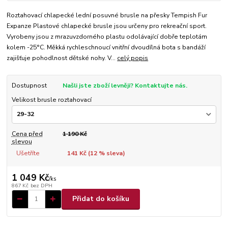
Roztahovací chlapecké lední posuvné brusle na přesky Tempish Fur
Expanze Plastové chlapecké brusle jsou určeny pro rekreační sport.
Vyrobeny jsou z mrazuvzdorného plastu odolávající dobře teplotám
kolem -25°C. Měkká rychleschnoucí vnitřní dvoudílná bota s bandáží
zajišťuje pohodlnost dětské nohy. V...
celý popis
Dostupnost
Našli jste zboží levněji? Kontaktujte nás.
Velikost brusle roztahovací
Cena před
1 190 Kč
slevou
Ušetříte
141 Kč (
12
% sleva)
1 049 Kč
/
ks
867 Kč
bez DPH
Přidat do košíku