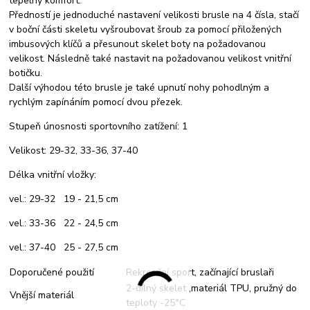
tepelný komfort.
Předností je jednoduché nastavení velikosti brusle na 4 čísla, stačí
v boční části skeletu vyšroubovat šroub za pomocí přiložených
imbusových klíčů a přesunout skelet boty na požadovanou
velikost. Následně také nastavit na požadovanou velikost vnitřní
botičku.
Další výhodou této brusle je také upnutí nohy pohodlným a
rychlým zapínáním pomocí dvou přezek.
Stupeň únosnosti sportovního zatížení: 1
Velikost: 29-32, 33-36, 37-40
Délka vnitřní vložky:
vel.: 29-32 19 - 21,5 cm
vel.: 33-36 22 - 24,5 cm
vel.: 37-40 25 - 27,5 cm
Doporučené použití
Rekreační sport, začínající bruslaři
2-dílný skelet ,materiál TPU, pružný do
Vnější materiál
teploty -25°C