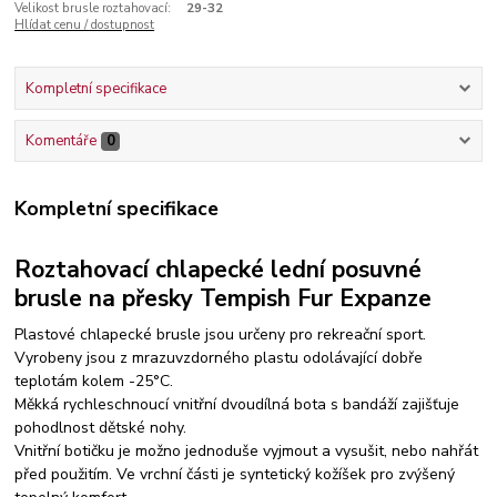
Velikost brusle roztahovací:
29-32
Hlídat cenu / dostupnost
Kompletní specifikace
Komentáře
0
Kompletní specifikace
Roztahovací chlapecké lední posuvné
brusle na přesky Tempish Fur Expanze
Plastové chlapecké brusle jsou určeny pro rekreační sport.
Vyrobeny jsou z mrazuvzdorného plastu odolávající dobře
teplotám kolem -25°C.
Měkká rychleschnoucí vnitřní dvoudílná bota s bandáží zajišťuje
pohodlnost dětské nohy.
Vnitřní botičku je možno jednoduše vyjmout a vysušit, nebo nahřát
před použitím. Ve vrchní části je syntetický kožíšek pro zvýšený