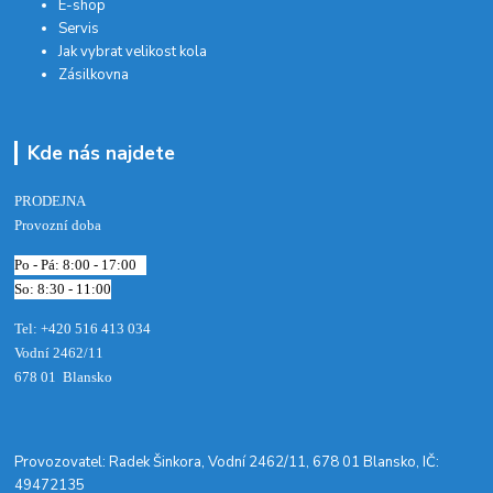
E-shop
Servis
Jak vybrat velikost kola
Zásilkovna
Kde nás najdete
PRODEJNA
Provozní doba
Po - Pá: 8:00 - 17:00
So: 8:30 - 11:00
Tel: +420 516 413 034‬
Vodní 2462/11
678 01 Blansko
​Provozovatel: Radek Šinkora, Vodní 2462/11, 678 01 Blansko, IČ:
49472135