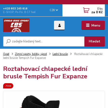
0
ks
+‭420 603 245 616‬
CZK
za
0 Kč
E-SHOP: Po-Pá, 8-17 hod.
Menu
Hledat
Úvod
Zimní sporty, běžky, sjezd
Lední brusle
Roztahovací chlapecké
lední brusle Tempish Fur Expanze
Roztahovací chlapecké lední
brusle Tempish Fur Expanze
Akce