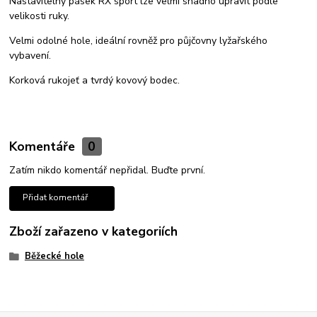
Nastavitelný pásek RX sport lze velmi snadno upravit podle
velikosti ruky.
Velmi odolné hole, ideální rovněž pro půjčovny lyžařského
vybavení.
Korková rukojeť a tvrdý kovový bodec.
Komentáře
0
Zatím nikdo komentář nepřidal. Buďte první.
Přidat komentář
Zboží zařazeno v kategoriích
Běžecké hole