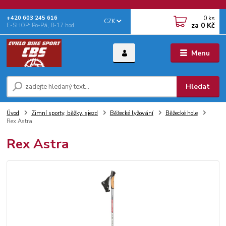
0
ks
+‭420 603 245 616‬
CZK
za
0 Kč
E-SHOP: Po-Pá, 8-17 hod.
Menu
Hledat
Úvod
Zimní sporty, běžky, sjezd
Běžecké lyžování
Běžecké hole
Rex Astra
Rex Astra