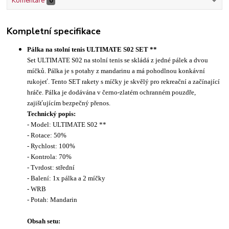
Komentáře
0
Kompletní specifikace
Pálka na stolní tenis ULTIMATE S02 SET **
Set ULTIMATE S02 na stolní tenis se skládá z jedné pálek a dvou
míčků. Pálka je s potahy z mandarinu a má pohodlnou konkávní
rukojeť. Tento SET rakety s míčky je skvělý pro rekreační a začínající
hráče. Pálka je dodávána v černo-zlatém ochranném pouzdře,
zajišťujícím bezpečný přenos.
Technický popis:
- Model: ULTIMATE S02 **
- Rotace:
50%
- Rychlost: 100%
- Kontrola: 70%
- Tvrdost:
střední
- Balení: 1x pálka a 2 míčky
- WRB
- Potah: Mandarin
Obsah setu: