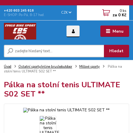
0
ks
+‭420 603 245 616‬
CZK
za
0 Kč
E-SHOP: Po-Pá, 8-17 hod.
Menu
Hledat
Úvod
Ostatní sporty/inline brusle/outdoor
Míčové sporty
Pálka na
stolní tenis ULTIMATE S02 SET **
Pálka na stolní tenis ULTIMATE
S02 SET **