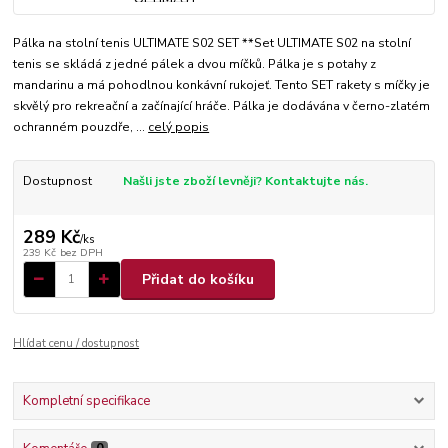
Pálka na stolní tenis ULTIMATE S02 SET **Set ULTIMATE S02 na stolní
tenis se skládá z jedné pálek a dvou míčků. Pálka je s potahy z
mandarinu a má pohodlnou konkávní rukojeť. Tento SET rakety s míčky je
skvělý pro rekreační a začínající hráče. Pálka je dodávána v černo-zlatém
ochranném pouzdře, ...
celý popis
Dostupnost
Našli jste zboží levněji? Kontaktujte nás.
289 Kč
/
ks
239 Kč
bez DPH
Přidat do košíku
Hlídat cenu / dostupnost
Kompletní specifikace