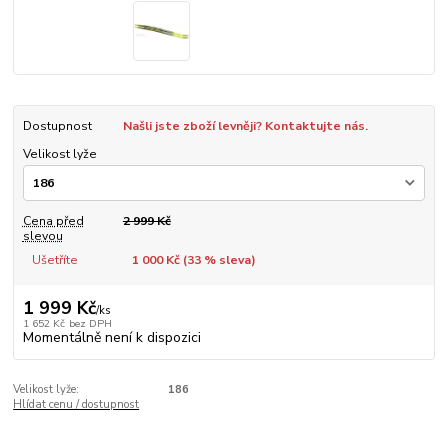
Dostupnost
Našli jste zboží levněji? Kontaktujte nás.
Velikost lyže
Cena před
2 999 Kč
slevou
Ušetříte
1 000 Kč (
33
% sleva)
1 999 Kč
/
ks
1 652 Kč
bez DPH
Momentálně není k dispozici
Velikost lyže:
186
Hlídat cenu / dostupnost