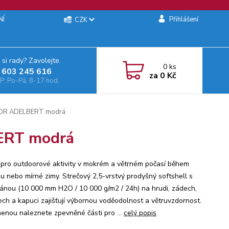
NÍ
Přihlášení
CZK
 si rady? Zavolejte.
0
ks
 603 245 616‬
za
0 Kč
: Po-Pá, 8-17 hod.
OR ADELBERT modrá
RT modrá
pro outdoorové aktivity v mokrém a větrném počasí během
u nebo mírné zimy. Strečový 2,5-vrstvý prodyšný softshell s
nou (10 000 mm H2O / 10 000 g/m2 / 24h) na hrudi, zádech,
ch a kapuci zajišťují výbornou voděodolnost a větruvzdornost.
enou naleznete zpevněné části pro ...
celý popis