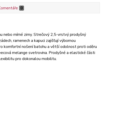
Komentáře
0
 nebo mírné zimy. Strečový 2,5-vrstvý prodyšný
dech, ramenech a kapuci zajišťují výbornou
 komfortní nošení batohu a větší odolnost proti oděru
eecová melange svetrovina. Prodyšné a elastické části
lexibilitu pro dokonalou mobilitu.