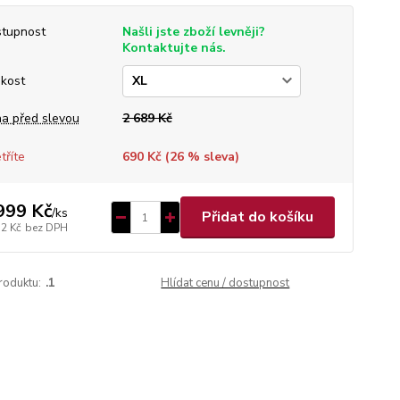
tupnost
Našli jste zboží levněji?
Kontaktujte nás.
ikost
a před slevou
2 689 Kč
tříte
690 Kč (
26
% sleva)
999 Kč
/
ks
Přidat do košíku
52 Kč
bez DPH
roduktu:
.1
Hlídat cenu / dostupnost