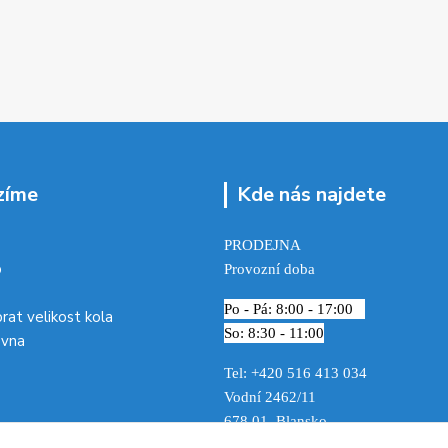
zíme
Kde nás najdete
PRODEJNA
p
Provozní doba
Po - Pá: 8:00 - 17:00
brat velikost kola
So: 8:30 - 11:00
ovna
Tel: +420 516 413 034‬
Vodní 2462/11
678 01 Blansko