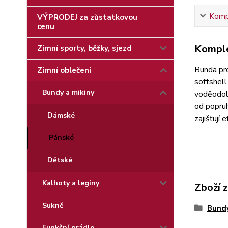
Kompl
VÝPRODEJ za zůstatkovou
cenu
Komple
Zimní sporty, běžky, sjezd
Bunda pr
Zimní oblečení
softshell
Bundy a mikiny
voděodoln
od popruh
Dámské
zajišťují
Pánské
Dětské
Kalhoty a legíny
Zboží 
Sukně
Bundy
Funkční prádlo