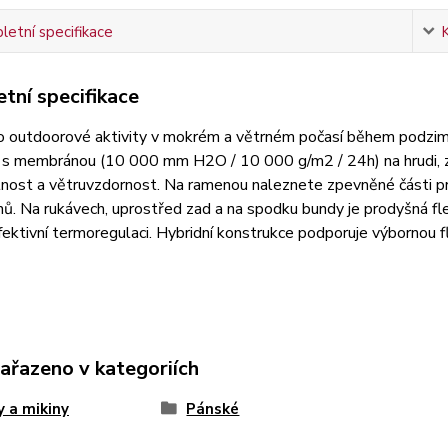
etní specifikace
tní specifikace
o outdoorové aktivity v mokrém a větrném počasí během podzimu
 s membránou (10 000 mm H2O / 10 000 g/m2 / 24h) na hrudi, zá
ost a větruvzdornost. Na ramenou naleznete zpevněné části pro
ů. Na rukávech, uprostřed zad a na spodku bundy je prodyšná fl
 efektivní termoregulaci. Hybridní konstrukce podporuje výbornou f
zařazeno v kategoriích
 a mikiny
Pánské