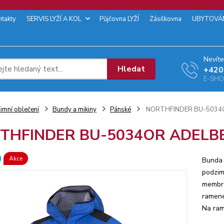
ntakty
SERVIS LYŽÍ A KOL
Půjčovna LYŽÍ
Zásilkovna
UBYTOVÁ
Nevíte
Hledat
+‭420
E-SHOP
imní oblečení
Bundy a mikiny
Pánské
NORTHFINDER BU-5034
THFINDER BU-5034OR ADELBE
Akce
Bunda 
podzim
membrá
ramene
Na ram