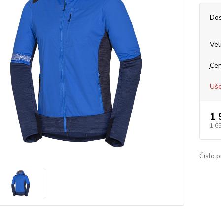
Dos
Vel
Cen
Uše
1 
1 6
Číslo p