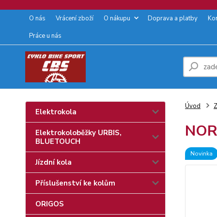
O nás
Vrácení zboží
O nákupu
Doprava a platby
Ko
Práce u nás
Úvod
Z
Elektrokola
NOR
Elektrokoloběžky URBIS,
BLUETOUCH
Novinka
Jízdní kola
Příslušenství ke kolům
ORIGOS