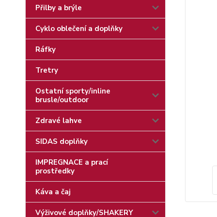
Přilby a brýle
Cyklo oblečení a doplňky
Ráfky
Tretry
Ostatní sporty/inline
brusle/outdoor
Zdravé lahve
SIDAS doplňky
IMPREGNACE a prací
prostředky
Káva a čaj
Výživové doplňky/SHAKERY