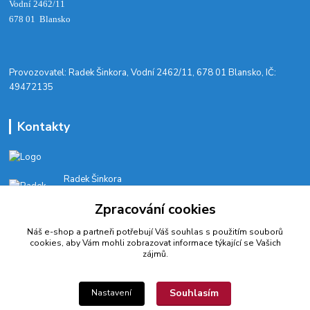
Vodní 2462/11
678 01 Blansko
​Provozovatel: Radek Šinkora, Vodní 2462/11, 678 01 Blansko, IČ:
49472135
Kontakty
Radek Šinkora
+‭420 603 245 616‬
Zpracování cookies
E-SHOP: Po-Pá, 8-17 hod.
Náš e-shop a partneři potřebují Váš
souhlas
s použitím souborů
cyklobikesport@seznam.cz
cookies, aby Vám mohli zobrazovat informace týkající se Vašich
zájmů.
Souhlasím
Nastavení