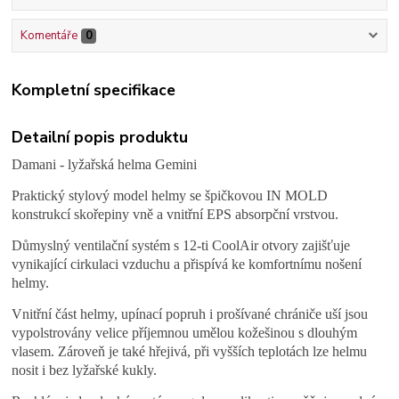
Komentáře
0
Kompletní specifikace
Detailní popis produktu
Damani - lyžařská helma Gemini
Praktický stylový model helmy se špičkovou IN MOLD
konstrukcí skořepiny vně a vnitřní EPS absorpční vrstvou.
Důmyslný ventilační systém s 12-ti CoolAir otvory zajišťuje
vynikající cirkulaci vzduchu a přispívá ke komfortnímu nošení
helmy.
Vnitřní část helmy, upínací popruh i prošívané chrániče uší jsou
vypolstrovány velice příjemnou umělou kožešinou s dlouhým
vlasem. Zároveň je také hřejivá, při vyšších teplotách lze helmu
nosit i bez lyžařské kukly.