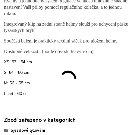
Rychlý a jednoduchý systém regulace velikosti umožňuje snadné
nastavení Vaší přilby pomocí regulačního kolečka, a to jednou
rukou.
Integrovaný klip na zadní straně helmy slouží pro uchycení pásku
lyžařských brýlí.
Součástí balení je praktický textilní sáček pro uložení helmy.
Dostupné velikosti: (podle obvodu hlavy v cm)
XS: 52 - 54 cm
S: 54 - 56 cm
M: 56 - 58 cm
L: 58 - 60 cm
Zboží zařazeno v kategoriích
Sjezdové lyžování