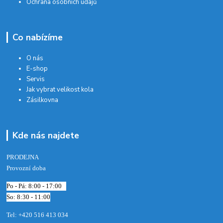
Ochrana osobních údajů
Co nabízíme
O nás
E-shop
Servis
Jak vybrat velikost kola
Zásilkovna
Kde nás najdete
PRODEJNA
Provozní doba
Po - Pá: 8:00 - 17:00
So: 8:30 - 11:00
Tel: +420 516 413 034‬