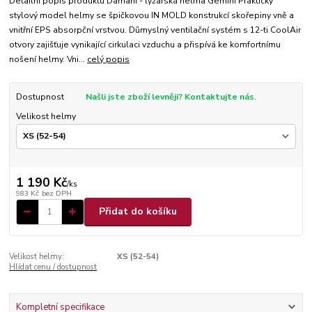
Detailní popis produktu Damani - lyžařská helma Gemini Praktický
stylový model helmy se špičkovou IN MOLD konstrukcí skořepiny vně a
vnitřní EPS absorpční vrstvou. Důmyslný ventilační systém s 12-ti CoolAir
otvory zajišťuje vynikající cirkulaci vzduchu a přispívá ke komfortnímu
nošení helmy. Vni...
celý popis
Dostupnost
Našli jste zboží levněji? Kontaktujte nás.
Velikost helmy
1 190 Kč
/
ks
983 Kč
bez DPH
Přidat do košíku
Velikost helmy:
XS (52-54)
Hlídat cenu / dostupnost
Kompletní specifikace