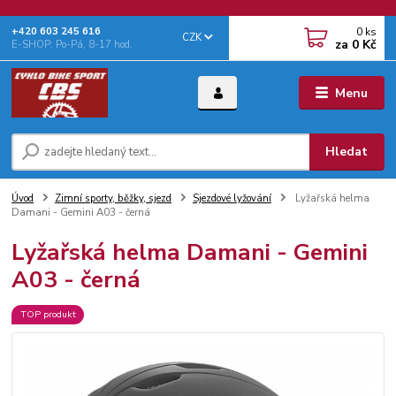
0
ks
+‭420 603 245 616‬
CZK
za
0 Kč
E-SHOP: Po-Pá, 8-17 hod.
Menu
Hledat
Úvod
Zimní sporty, běžky, sjezd
Sjezdové lyžování
Lyžařská helma
Damani - Gemini A03 - černá
Lyžařská helma Damani - Gemini
A03 - černá
TOP produkt