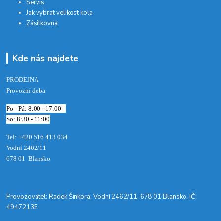
Servis
Jak vybrat velikost kola
Zásilkovna
Kde nás najdete
PRODEJNA
Provozní doba
Po - Pá: 8:00 - 17:00
So: 8:30 - 11:00
Tel: +420 516 413 034‬
Vodní 2462/11
678 01 Blansko
​Provozovatel: Radek Šinkora, Vodní 2462/11, 678 01 Blansko, IČ:
49472135