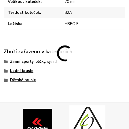
Velikost koleček
70 mm
Tvrdost koleček
82A
Ložiska
ABEC 5
Zboží zařazeno v kategoriích
Zimní sporty, běžky, sjezd
Lední brusle
Dětské brusle
.