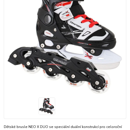
Dětské brusle NEO X DUO se speciální duální konstrukcí pro celoroční