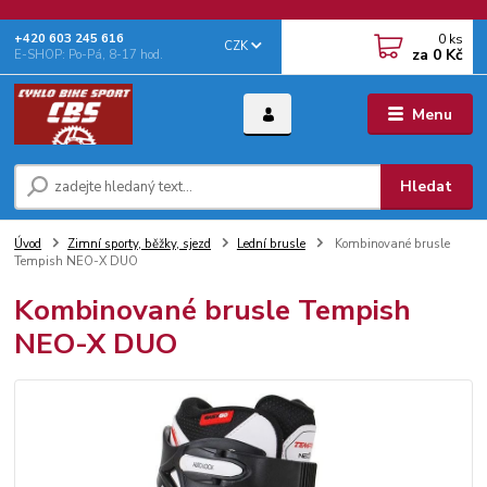
0
ks
+‭420 603 245 616‬
CZK
za
0 Kč
E-SHOP: Po-Pá, 8-17 hod.
Menu
Hledat
Úvod
Zimní sporty, běžky, sjezd
Lední brusle
Kombinované brusle
Tempish NEO-X DUO
Kombinované brusle Tempish
NEO-X DUO