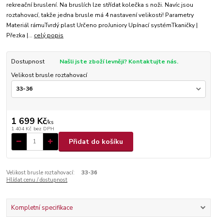
rekreační bruslení. Na bruslích lze střídat kolečka s noži. Navíc jsou
roztahovací, takže jedna brusle má 4 nastavení velikosti! Parametry
Materiál rámuTvrdý plast Určeno proJuniory Upínací systémTkaničky |
Přezka |...
celý popis
Dostupnost
Našli jste zboží levněji? Kontaktujte nás.
Velikost brusle roztahovací
1 699 Kč
/
ks
1 404 Kč
bez DPH
Přidat do košíku
Velikost brusle roztahovací:
33-36
Hlídat cenu / dostupnost
Kompletní specifikace