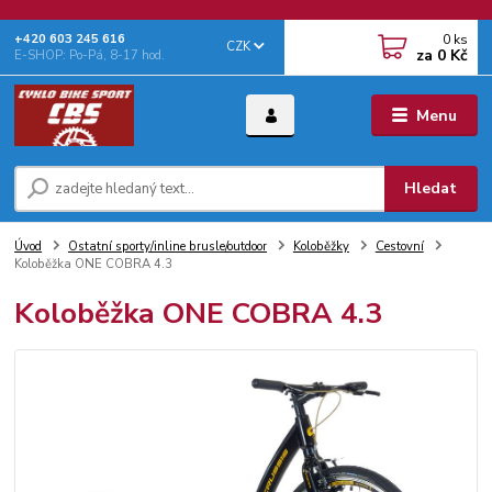
0
ks
+‭420 603 245 616‬
CZK
za
0 Kč
E-SHOP: Po-Pá, 8-17 hod.
Menu
Hledat
Úvod
Ostatní sporty/inline brusle/outdoor
Koloběžky
Cestovní
Koloběžka ONE COBRA 4.3
Koloběžka ONE COBRA 4.3