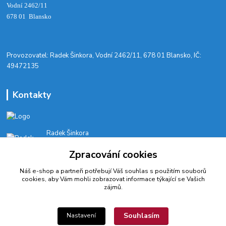
Vodní 2462/11
678 01 Blansko
​Provozovatel: Radek Šinkora, Vodní 2462/11, 678 01 Blansko, IČ:
49472135
Kontakty
Radek Šinkora
+‭420 603 245 616‬
Zpracování cookies
E-SHOP: Po-Pá, 8-17 hod.
Náš e-shop a partneři potřebují Váš
souhlas
s použitím souborů
cyklobikesport@seznam.cz
cookies, aby Vám mohli zobrazovat informace týkající se Vašich
zájmů.
Souhlasím
Nastavení