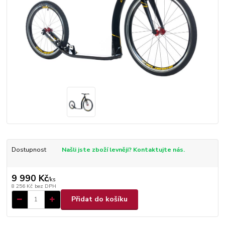
Dostupnost
Našli jste zboží levněji? Kontaktujte nás.
9 990 Kč
/
ks
8 256 Kč
bez DPH
Přidat do košíku