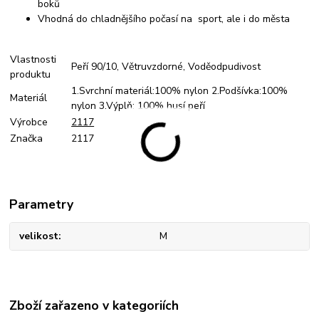
boků
Vhodná do chladnějšího počasí na sport, ale i do města
Vlastnosti
Peří 90/10, Větruvzdorné, Voděodpudivost
produktu
1.Svrchní materiál:100% nylon 2.Podšívka:100%
Materiál
nylon 3.Výplň: 100% husí peří
Výrobce
2117
Značka
2117
Parametry
velikost
M
Zboží zařazeno v kategoriích