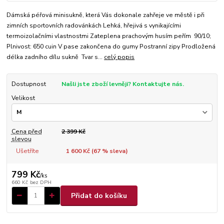
Dámská péřová minisukně, která Vás dokonale zahřeje ve městě i při
zimních sportovních radovánkách Lehká, hřejivá s vynikajícími
termoizolačními vlastnostmi Zateplena prachovým husím peřím 90/10;
Plnivost: 650 cuin V pase zakončena do gumy Postranní zipy Prodložená
délka zadního dílu sukně Tvar s...
celý popis
Dostupnost
Našli jste zboží levněji? Kontaktujte nás.
Velikost
Cena před
2 399 Kč
slevou
Ušetříte
1 600 Kč (
67
% sleva)
799 Kč
/
ks
660 Kč
bez DPH
Přidat do košíku