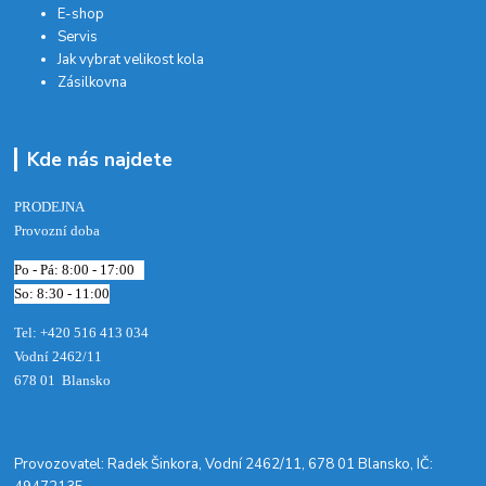
E-shop
Servis
Jak vybrat velikost kola
Zásilkovna
Kde nás najdete
PRODEJNA
Provozní doba
Po - Pá: 8:00 - 17:00
So: 8:30 - 11:00
Tel: +420 516 413 034‬
Vodní 2462/11
678 01 Blansko
​Provozovatel: Radek Šinkora, Vodní 2462/11, 678 01 Blansko, IČ: