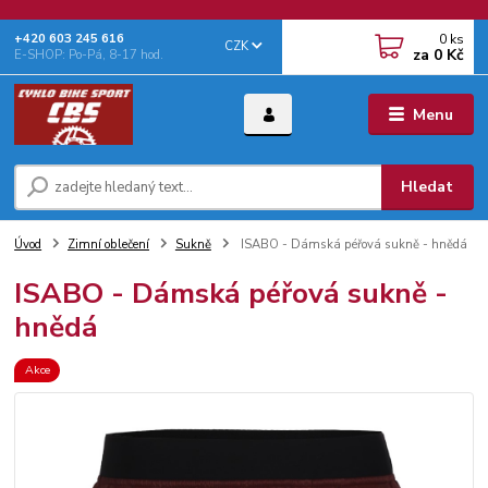
0
ks
+‭420 603 245 616‬
CZK
za
0 Kč
E-SHOP: Po-Pá, 8-17 hod.
Menu
Hledat
Úvod
Zimní oblečení
Sukně
ISABO - Dámská péřová sukně - hnědá
ISABO - Dámská péřová sukně -
hnědá
Akce