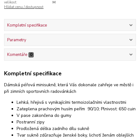
velikost:
M
Hlídat cenu / dostupnost
Kompletní specifikace
Parametry
Komentáře
0
Kompletní specifikace
Dámská péřová minisukně, která Vás dokonale zahřeje ve městě i
při zimních sportovních radovánkách
Lehká, hřejivá s vynikajícími termoizolačními vlastnostmi
Zateplena prachovým husím peřím 90/10; Plnivost: 650 cuin
V pase zakončena do gumy
Postranní zipy
Prodložená délka zadního dílu sukně
Tvar sukně zdůrazňuje ženské boky, lichotí ženám oblejších