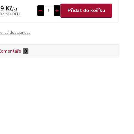
9 Kč
/
ks
Přidat do košíku
 Kč
bez DPH
cenu / dostupnost
Komentáře
0