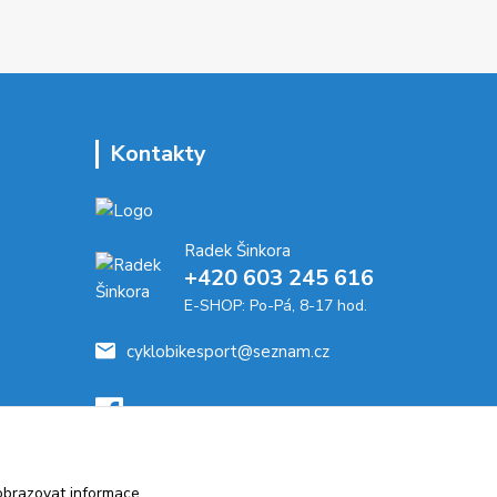
Kontakty
Radek Šinkora
+‭420 603 245 616‬
E-SHOP: Po-Pá, 8-17 hod.
cyklobikesport@seznam.cz
obrazovat informace