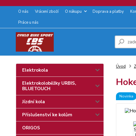
O nás
Vrácení zboží
O nákupu
Doprava a platby
Ko
Práce u nás
Úvod
Z
Elektrokola
Hoke
Elektrokoloběžky URBIS,
BLUETOUCH
Novinka
Jízdní kola
Příslušenství ke kolům
ORIGOS