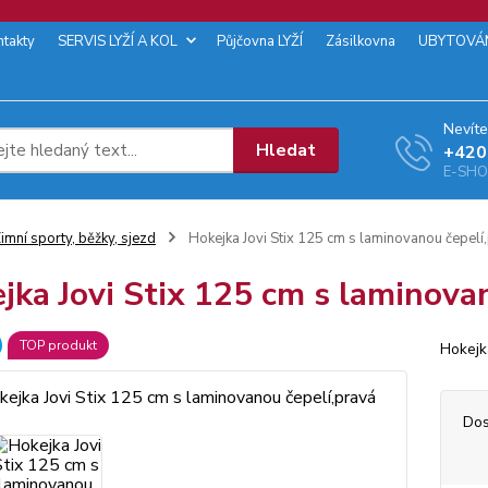
ntakty
SERVIS LYŽÍ A KOL
Půjčovna LYŽÍ
Zásilkovna
UBYTOVÁ
Nevíte
Hledat
+‭420
E-SHOP
imní sporty, běžky, sjezd
Hokejka Jovi Stix 125 cm s laminovanou čepelí
jka Jovi Stix 125 cm s laminova
TOP produkt
Hokejk
Dos