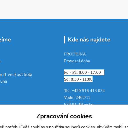
zíme
Kde nás najdete
PRODEJNA
p
Provozní doba
Po - Pá: 8:00 - 17:00
brat velikost kola
So: 8:30 - 11:00
ovna
Tel: +420 516 413 034‬
Vodní 2462/11
678 01 Blansko
Zpracování cookies
eři potřebují Váš
souhlas
s použitím souborů cookies, aby Vám mohli z