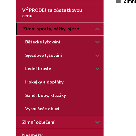
Zimní
VÝPRODEJ za zůstatkovou
cenu
Zimní sporty, běžky, sjezd
Běžecké lyžování
Sjezdové lyžování
Lední brusle
Hokejky a doplňky
Saně, boby, kluzáky
Vysoušeče obuvi
Zimní oblečení
Nesmeky