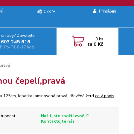
NÍ
Přihlášení
CZK
 si rady? Zavolejte.
0
ks
 603 245 616‬
za
0 Kč
: Po-Pá, 8-17 hod.
,pravá
nou čepelí,pravá
a 125cm, lopatka laminovaná pravá, dřevěná žerď
celý popis
tupnost
Našli jste zboží levněji?
Kontaktujte nás.