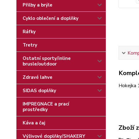
Přilby a brýle
Cyklo oblečení a doplňky
Ráfky
Tretry
Kompl
Ostatní sporty/inline
brusle/outdoor
Komple
Zdravé lahve
Hokejka 
SIDAS doplňky
IMPREGNACE a prací
prostředky
Káva a čaj
Zboží 
Výživové doplňky/SHAKERY