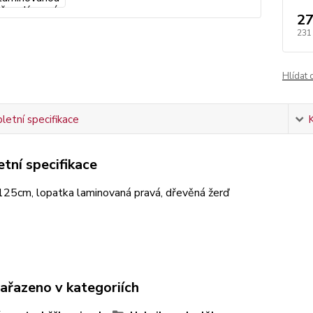
27
231
Hlídat 
etní specifikace
tní specifikace
125cm, lopatka laminovaná pravá, dřevěná žerď
zařazeno v kategoriích