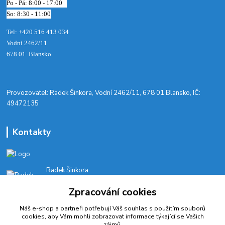
Po - Pá: 8:00 - 17:00
So: 8:30 - 11:00
Tel: +420 516 413 034‬
Vodní 2462/11
678 01 Blansko
​Provozovatel: Radek Šinkora, Vodní 2462/11, 678 01 Blansko, IČ:
49472135
Kontakty
Radek Šinkora
+‭420 603 245 616‬
Zpracování cookies
E-SHOP: Po-Pá, 8-17 hod.
Náš e-shop a partneři potřebují Váš
souhlas
s použitím souborů
cyklobikesport@seznam.cz
cookies, aby Vám mohli zobrazovat informace týkající se Vašich
zájmů.