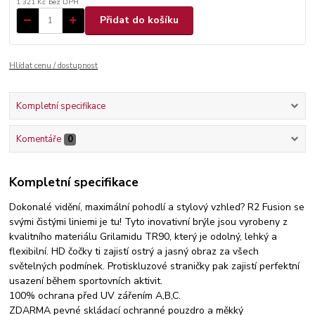
1 321 Kč
bez DPH
Přidat do košíku
Hlídat cenu / dostupnost
Kompletní specifikace
Komentáře
0
Kompletní specifikace
Dokonalé vidění, maximální pohodlí a stylový vzhled? R2 Fusion se
svými čistými liniemi je tu! Tyto inovativní brýle jsou vyrobeny z
kvalitního materiálu Grilamidu TR90, který je odolný, lehký a
flexibilní. HD čočky ti zajistí ostrý a jasný obraz za všech
světelných podmínek. Protiskluzové straničky pak zajistí perfektní
usazení během sportovních aktivit.
100% ochrana před UV zářením A,B,C.
ZDARMA pevné skládací ochranné pouzdro a měkký