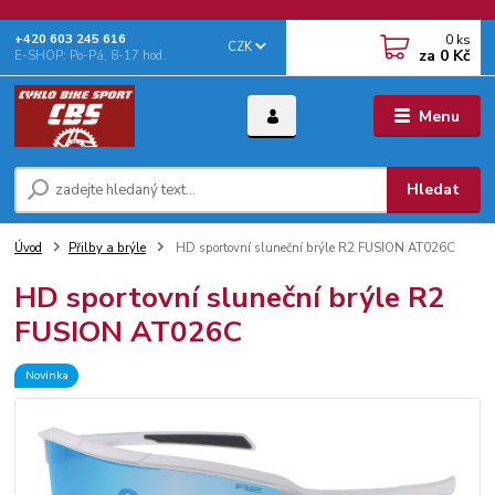
0
ks
+‭420 603 245 616‬
CZK
za
0 Kč
E-SHOP: Po-Pá, 8-17 hod.
Menu
Hledat
Úvod
Přilby a brýle
HD sportovní sluneční brýle R2 FUSION AT026C
HD sportovní sluneční brýle R2
FUSION AT026C
Novinka