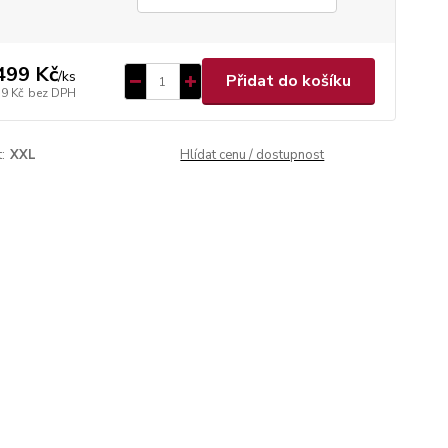
499 Kč
/
ks
Přidat do košíku
39 Kč
bez DPH
:
XXL
Hlídat cenu / dostupnost