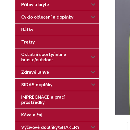
Přilby a brýle
Cyklo oblečení a doplňky
Ráfky
Tretry
Ostatní sporty/inline
brusle/outdoor
Zdravé lahve
SIDAS doplňky
IMPREGNACE a prací
prostředky
Káva a čaj
Výživové doplňky/SHAKERY