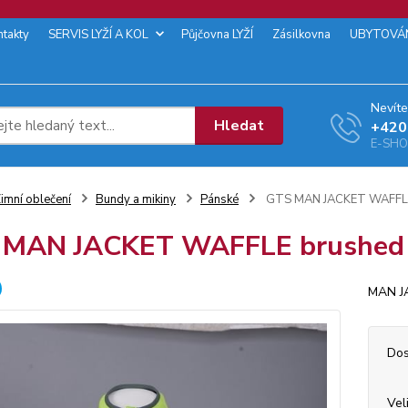
ntakty
SERVIS LYŽÍ A KOL
Půjčovna LYŽÍ
Zásilkovna
UBYTOVÁ
Nevíte
Hledat
+‭420
E-SHOP
imní oblečení
Bundy a mikiny
Pánské
GTS MAN JACKET WAFFLE
 MAN JACKET WAFFLE brushed
MAN J
Dos
Vel