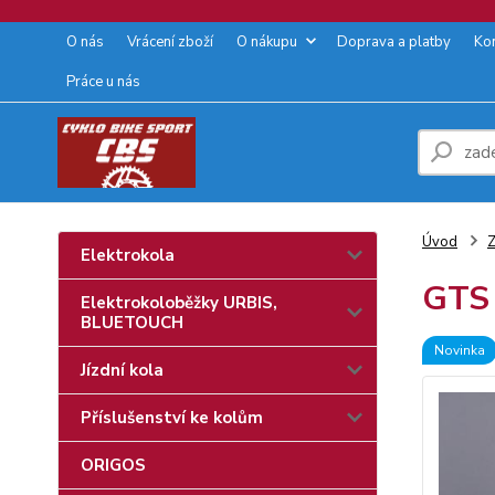
O nás
Vrácení zboží
O nákupu
Doprava a platby
Ko
Práce u nás
Úvod
Z
Elektrokola
GTS
Elektrokoloběžky URBIS,
BLUETOUCH
Novinka
Jízdní kola
Příslušenství ke kolům
ORIGOS