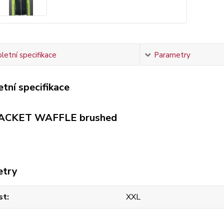
etní specifikace
Parametry
tní specifikace
ACKET WAFFLE brushed
etry
st
XXL