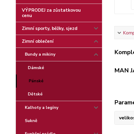
VÝPRODEJ za zůstatkovou
cenu
Zimní sporty, běžky, sjezd
Kompl
Zimní oblečení
Komple
Bundy a mikiny
Dámské
MAN J
Pánské
Dětské
Param
Kalhoty a legíny
veliko
Sukně
Funkční prádlo