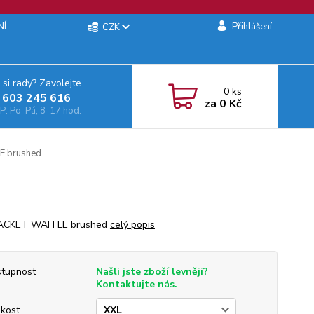
NÍ
Přihlášení
CZK
 si rady? Zavolejte.
0
ks
 603 245 616‬
za
0 Kč
: Po-Pá, 8-17 hod.
 brushed
ACKET WAFFLE brushed
celý popis
tupnost
Našli jste zboží levněji?
Kontaktujte nás.
ikost