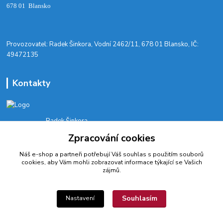
678 01 Blansko
​Provozovatel: Radek Šinkora, Vodní 2462/11, 678 01 Blansko, IČ:
49472135
Kontakty
Radek Šinkora
+‭420 603 245 616‬
Zpracování cookies
E-SHOP: Po-Pá, 8-17 hod.
Náš e-shop a partneři potřebují Váš
souhlas
s použitím souborů
cyklobikesport@seznam.cz
cookies, aby Vám mohli zobrazovat informace týkající se Vašich
zájmů.
Souhlasím
Nastavení