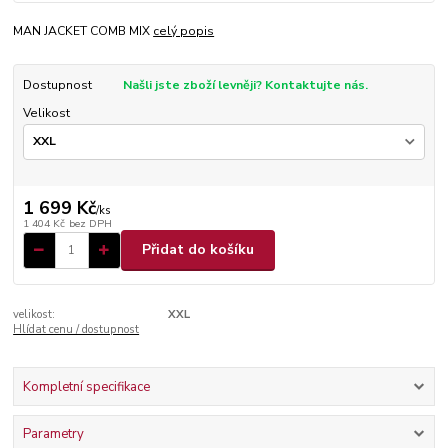
MAN JACKET COMB MIX
celý popis
Dostupnost
Našli jste zboží levněji? Kontaktujte nás.
Velikost
1 699 Kč
/
ks
1 404 Kč
bez DPH
Přidat do košíku
velikost:
XXL
Hlídat cenu / dostupnost
Kompletní specifikace
Parametry