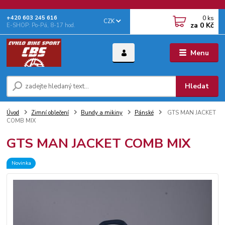
0
ks
+‭420 603 245 616‬
CZK
za
0 Kč
E-SHOP: Po-Pá, 8-17 hod.
Menu
Hledat
Úvod
Zimní oblečení
Bundy a mikiny
Pánské
GTS MAN JACKET
COMB MIX
GTS MAN JACKET COMB MIX
Novinka