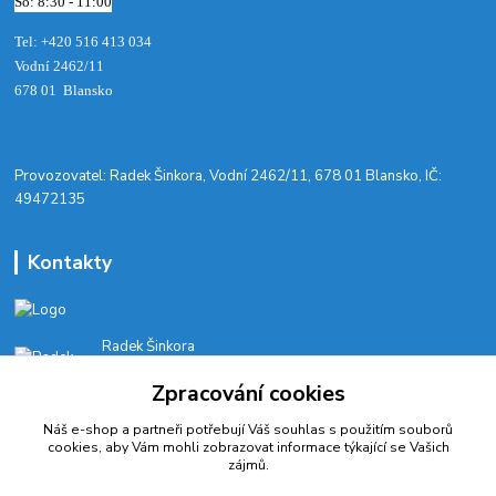
So: 8:30 - 11:00
Tel: +420 516 413 034‬
Vodní 2462/11
678 01 Blansko
​Provozovatel: Radek Šinkora, Vodní 2462/11, 678 01 Blansko, IČ:
49472135
Kontakty
Radek Šinkora
+‭420 603 245 616‬
Zpracování cookies
E-SHOP: Po-Pá, 8-17 hod.
Náš e-shop a partneři potřebují Váš
souhlas
s použitím souborů
cyklobikesport@seznam.cz
cookies, aby Vám mohli zobrazovat informace týkající se Vašich
zájmů.