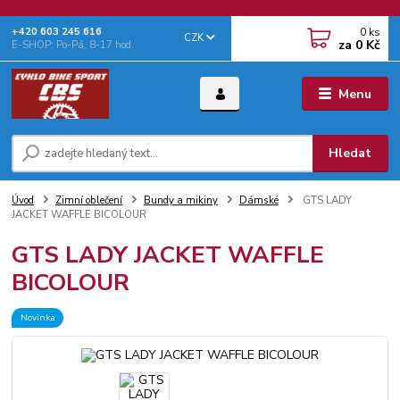
0
ks
+‭420 603 245 616‬
CZK
za
0 Kč
E-SHOP: Po-Pá, 8-17 hod.
Menu
Hledat
Úvod
Zimní oblečení
Bundy a mikiny
Dámské
GTS LADY
JACKET WAFFLE BICOLOUR
GTS LADY JACKET WAFFLE
BICOLOUR
Novinka