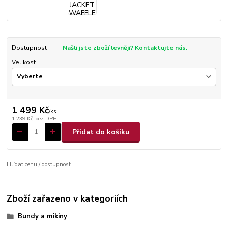
Dostupnost
Našli jste zboží levněji? Kontaktujte nás.
Velikost
1 499 Kč
/
ks
1 239 Kč
bez DPH
Přidat do košíku
Hlídat cenu / dostupnost
Zboží zařazeno v kategoriích
Bundy a mikiny