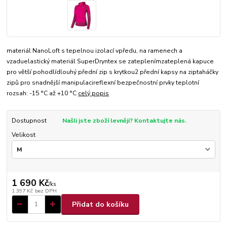
materiál NanoLoft s tepelnou izolací vpředu, na ramenech a
vzaduelastický materiál SuperDryntex se zateplenímzateplená kapuce
pro větší pohodlídlouhý přední zip s krytkou2 přední kapsy na ziptaháčky
zipů pro snadnější manipulacireflexní bezpečnostní prvky teplotní
rozsah: -15 °C až +10 °C
celý popis
Dostupnost
Našli jste zboží levněji? Kontaktujte nás.
Velikost
1 690 Kč
/
ks
1 397 Kč
bez DPH
Přidat do košíku