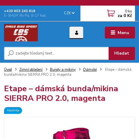
0
ks
+‭420 603 245 616‬
CZK
za
0 Kč
E-SHOP: Po-Pá, 8-17 hod.
Menu
Hledat
Úvod
Zimní oblečení
Bundy a mikiny
Dámské
Etape – dámská
bunda/mikina SIERRA PRO 2.0, magenta
Etape – dámská bunda/mikina
SIERRA PRO 2.0, magenta
Novinka