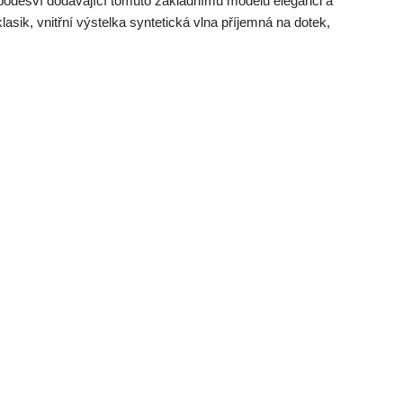
podešví dodávající tomuto základnímu modelu eleganci a
asik, vnitřní výstelka syntetická vlna příjemná na dotek,