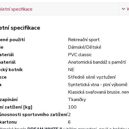
etní specifikace
tní specifikace
ené použití
Rekreační sport
ie
Dámské/Dětské
ateriál
PVC classic
materiál
Anatomická bandáž s pamětí
cký kotník
NE
kce
Středně silné vyztužení
a
Syntetická vlna - plní výborně 
Klasická svařovaná brusle, ne
zapínání
Tkaničky
í zatížení [kg]
100
nosnosti sportovního zatížení
2
 kartonu
6