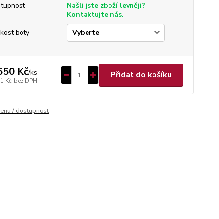
tupnost
Našli jste zboží levněji?
Kontaktujte nás.
ikost boty
550 Kč
/
ks
Přidat do košíku
81 Kč
bez DPH
cenu / dostupnost