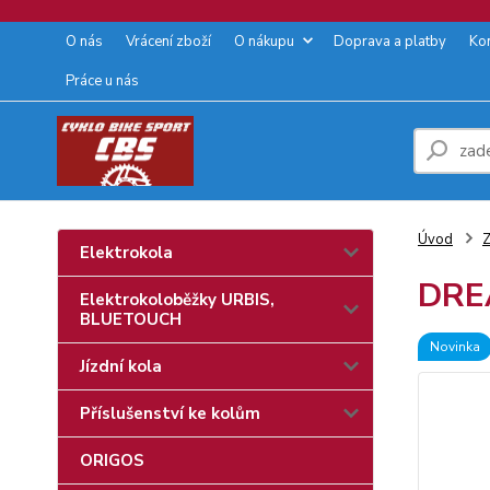
O nás
Vrácení zboží
O nákupu
Doprava a platby
Ko
Práce u nás
Úvod
Z
Elektrokola
DREA
Elektrokoloběžky URBIS,
BLUETOUCH
Novinka
Jízdní kola
Příslušenství ke kolům
ORIGOS