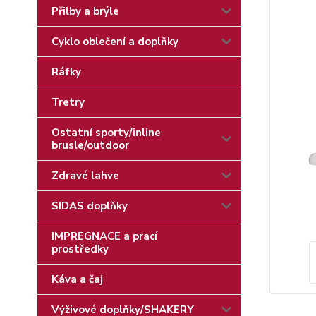
Přilby a brýle
Cyklo oblečení a doplňky
Ráfky
Tretry
Ostatní sporty/inline
brusle/outdoor
Zdravé lahve
SIDAS doplňky
IMPREGNACE a prací
prostředky
Káva a čaj
Výživové doplňky/SHAKERY