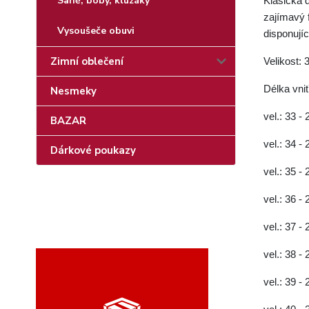
Saně, boby, kluzáky
Klasická 
zajímavý f
Vysoušeče obuvi
disponujíc
Zimní oblečení
Velikost: 
Délka vnit
Nesmeky
vel.: 33 -
BAZAR
vel.: 34 -
Dárkové poukazy
vel.: 35 -
vel.: 36 -
vel.: 37 -
vel.: 38 -
vel.: 39 -