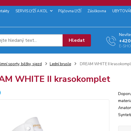
ntakty
SERVIS LYŽÍ A KOL
Půjčovna LYŽÍ
Zásilkovna
UBYTOVÁ
Nevíte
Hledat
+‭420
E-SHOP
imní sporty, běžky, sjezd
Lední brusle
DREAM WHITE II krasokompl
M WHITE II krasokomplet
Doporu
materi
Anatom
Synteti