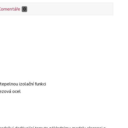
Komentáře
0
tepelnou izolační funkci
rezová ocel