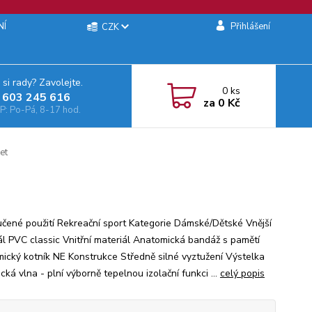
NÍ
Přihlášení
CZK
 si rady? Zavolejte.
0
ks
 603 245 616‬
za
0 Kč
: Po-Pá, 8-17 hod.
et
čené použití Rekreační sport Kategorie Dámské/Dětské Vnější
ál PVC classic Vnitřní materiál Anatomická bandáž s pamětí
ický kotník NE Konstrukce Středně silné vyztužení Výstelka
cká vlna - plní výborně tepelnou izolační funkci ...
celý popis