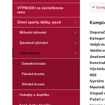
Kompl
VÝPRODEJ za zůstatkovou
cenu
Komple
Zimní sporty, běžky, sjezd
Doporuč
Běžecké lyžování
Kategor
Sjezdové lyžování
Vnější m
Vnitřní 
Lední brusle
Anatomi
Konstru
Dámské brusle
Výstelk
Pánské brusle
Nůž
Systém 
Dětské brusle
Maximáln
Stupeň ú
Hokejky a doplňky
Počet v