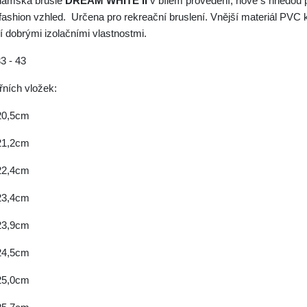
dámská brusle
DREAM WHITE
II
v bílém provedení, nově s hnědou 
ashion vzhled. Určena pro rekreační bruslení. Vnější materiál PVC kl
í dobrými izolačními vlastnostmi.
33 - 43
řních vložek:
 20,5cm
 21,2cm
 22,4cm
 23,4cm
 23,9cm
 24,5cm
 25,0cm