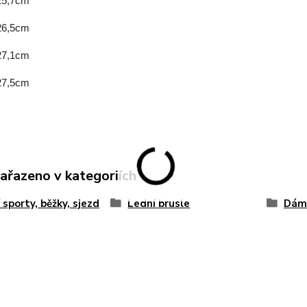
 25,7cm
 26,5cm
 27,1cm
 27,5cm
zařazeno v kategoriích
 sporty, běžky, sjezd
Lední brusle
Dáms