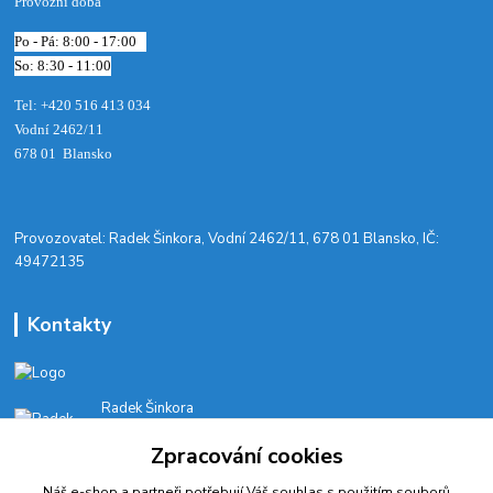
Provozní doba
Po - Pá: 8:00 - 17:00
So: 8:30 - 11:00
Tel: +420 516 413 034‬
Vodní 2462/11
678 01 Blansko
​Provozovatel: Radek Šinkora, Vodní 2462/11, 678 01 Blansko, IČ:
49472135
Kontakty
Radek Šinkora
+‭420 603 245 616‬
Zpracování cookies
E-SHOP: Po-Pá, 8-17 hod.
Náš e-shop a partneři potřebují Váš
souhlas
s použitím souborů