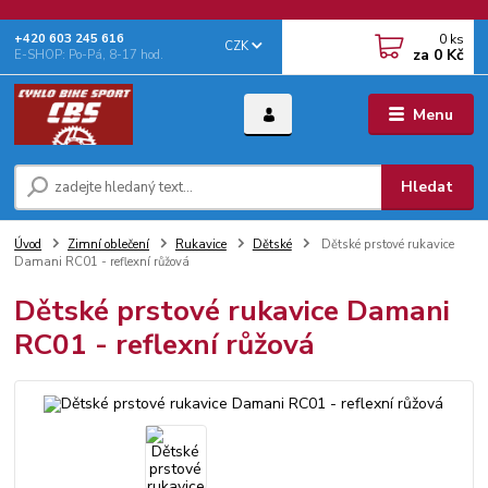
0
ks
+‭420 603 245 616‬
CZK
za
0 Kč
E-SHOP: Po-Pá, 8-17 hod.
Menu
Hledat
Úvod
Zimní oblečení
Rukavice
Dětské
Dětské prstové rukavice
Damani RC01 - reflexní růžová
Dětské prstové rukavice Damani
RC01 - reflexní růžová