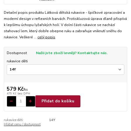
Detailní popis produktu Látková dětská rukavice - špičkové zpracování a
moderní design v reflexních barvách. Protiskluzová úprava dlaně přispívá
k lepšímu úchopu lyžařských holí. V dolní části rukavice se nachází
stahovací lem, který dobře obepne ruku a zabraňuje vniknutí sněhu do
rukavice. Veškeré ...
celý popis
Dostupnost
Našli jste zboží levněji? Kontaktujte nás.
rukavice děti
579 Kč
/
ks
479 Kč
bez DPH
Přidat do košíku
rukavice děti:
14Y
Hlídat cenu / dostupnost