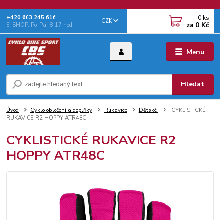
0
ks
+‭420 603 245 616‬
CZK
za
0 Kč
E-SHOP: Po-Pá, 8-17 hod.
Menu
Hledat
Úvod
Cyklo oblečení a doplňky
Rukavice
Dětské
CYKLISTICKÉ
RUKAVICE R2 HOPPY ATR48C
CYKLISTICKÉ RUKAVICE R2
HOPPY ATR48C