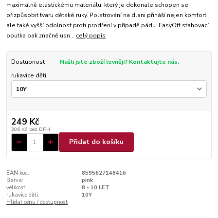
maximálně elastickému materiálu, který je dokonale schopen se
přizpůsobit tvaru dětské ruky. Polstrování na dlani přináší nejen komfort,
ale také vyšší odolnost proti prodření v případě pádu. EasyOff stahovací
poutka pak značně usn...
celý popis
Dostupnost
Našli jste zboží levněji? Kontaktujte nás.
rukavice děti
249 Kč
206 Kč
bez DPH
Přidat do košíku
EAN kód:
8595627148416
Barva:
pink
velikost:
8 - 10 LET
rukavice děti:
10Y
Hlídat cenu / dostupnost