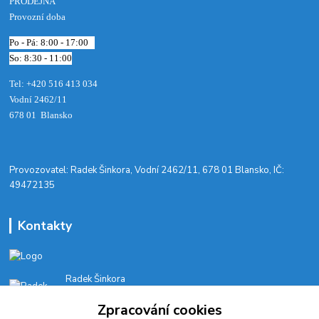
PRODEJNA
Provozní doba
Po - Pá: 8:00 - 17:00
So: 8:30 - 11:00
Tel: +420 516 413 034‬
Vodní 2462/11
678 01 Blansko
​Provozovatel: Radek Šinkora, Vodní 2462/11, 678 01 Blansko, IČ:
49472135
Kontakty
Radek Šinkora
+‭420 603 245 616‬
Zpracování cookies
E-SHOP: Po-Pá, 8-17 hod.