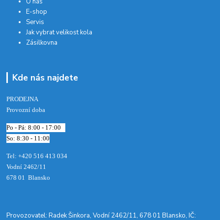
O nás
E-shop
Servis
Jak vybrat velikost kola
Zásilkovna
Kde nás najdete
PRODEJNA
Provozní doba
Po - Pá: 8:00 - 17:00
So: 8:30 - 11:00
Tel: +420 516 413 034‬
Vodní 2462/11
678 01 Blansko
​Provozovatel: Radek Šinkora, Vodní 2462/11, 678 01 Blansko, IČ: