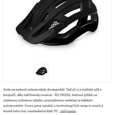
Jízda na trailech nebyla nikdy dostupnější. Teď už si ji můžete užít v
bezpečí, díky naší trendy novince - R2 CROSS, trailové přilbě se
zvýšenou ochranou zátylku, promyšlenou ventilací a měkkým
polstrováním. Cross jsme vyrobili s technologií full-wrap in-mold a
kromě toho má i nastavitelný kšilt. Př...
celý popis