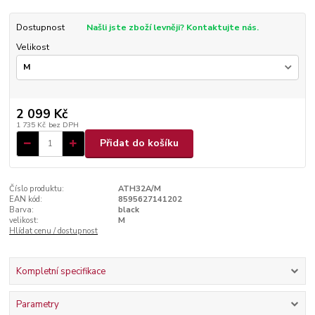
Dostupnost
Našli jste zboží levněji? Kontaktujte nás.
Velikost
2 099 Kč
1 735 Kč
bez DPH
Přidat do košíku
Číslo produktu:
ATH32A/M
EAN kód:
8595627141202
Barva:
black
velikost:
M
Hlídat cenu / dostupnost
Kompletní specifikace
Parametry