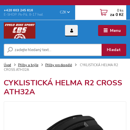
0
ks
+‭420 603 245 616‬
CZK
za
0 Kč
E-SHOP: Po-Pá, 8-17 hod.
Menu
Hledat
Úvod
Přilby a brýle
Přilby pro dospělé
CYKLISTICKÁ HELMA R2
CROSS ATH32A
CYKLISTICKÁ HELMA R2 CROSS
ATH32A