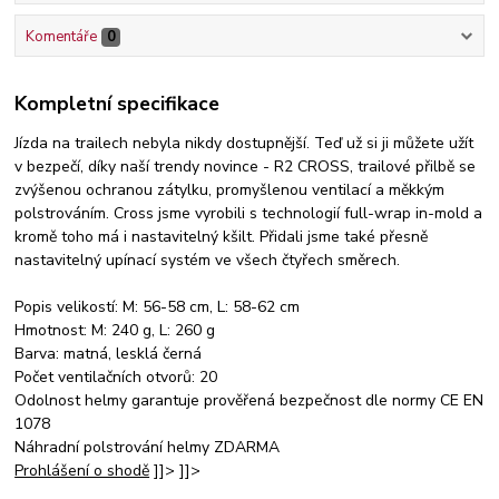
Komentáře
0
Kompletní specifikace
Jízda na trailech nebyla nikdy dostupnější. Teď už si ji můžete užít
v bezpečí, díky naší trendy novince - R2 CROSS, trailové přilbě se
zvýšenou ochranou zátylku, promyšlenou ventilací a měkkým
polstrováním. Cross jsme vyrobili s technologií full-wrap in-mold a
kromě toho má i nastavitelný kšilt. Přidali jsme také přesně
nastavitelný upínací systém ve všech čtyřech směrech.
Popis velikostí: M: 56-58 cm, L: 58-62 cm
Hmotnost: M: 240 g, L: 260 g
Barva: matná, lesklá černá
Počet ventilačních otvorů: 20
Odolnost helmy garantuje prověřená bezpečnost dle normy CE EN
1078
Náhradní polstrování helmy ZDARMA
Prohlášení o shodě
]]> ]]>