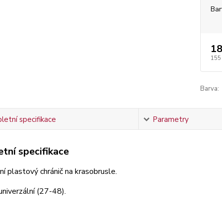
Bar
18
155
Barva:
etní specifikace
Parametry
tní specifikace
ní plastový chránič na krasobrusle.
univerzální (27-48).