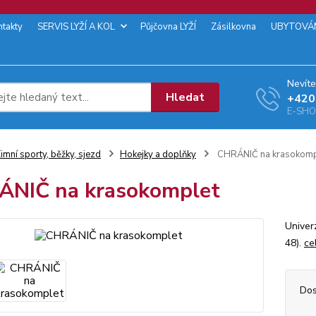
ntakty
SERVIS LYŽÍ A KOL
Půjčovna LYŽÍ
Zásilkovna
UBYTOVÁ
Nevíte
Hledat
+‭420
E-SHOP
imní sporty, běžky, sjezd
Hokejky a doplňky
CHRÁNIČ na krasokomp
NIČ na krasokomplet
Univerz
48).
ce
Dos