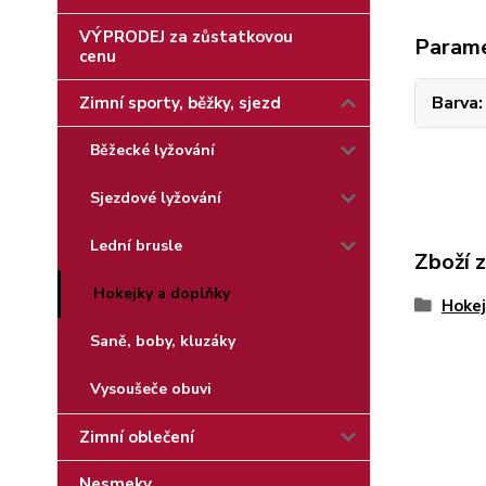
VÝPRODEJ za zůstatkovou
Param
cenu
Barva
Zimní sporty, běžky, sjezd
Běžecké lyžování
Sjezdové lyžování
Lední brusle
Zboží 
Hokejky a doplňky
Hokej
Saně, boby, kluzáky
Vysoušeče obuvi
Zimní oblečení
Nesmeky