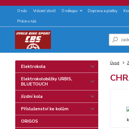
O nás
Vrácení zboží
O nákupu
Doprava a platby
Ko
Práce u nás
Úvod
Z
Elektrokola
CHRÁ
Elektrokoloběžky URBIS,
BLUETOUCH
Jízdní kola
Příslušenství ke kolům
ORIGOS