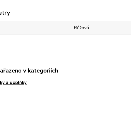
etry
Růžová
zařazeno v kategoriích
ky a doplňky