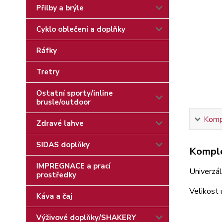
Přilby a brýle
Cyklo oblečení a doplňky
Ráfky
Tretry
Ostatní sporty/inline
brusle/outdoor
Kompl
Zdravé lahve
SIDAS doplňky
Komple
IMPREGNACE a prací
Univerzál
prostředky
Velikost 
Káva a čaj
Výživové doplňky/SHAKERY