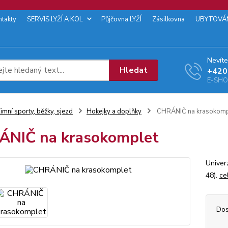
ntakty
SERVIS LYŽÍ A KOL
Půjčovna LYŽÍ
Zásilkovna
UBYTOVÁ
Nevíte
Hledat
+‭420
E-SHOP
imní sporty, běžky, sjezd
Hokejky a doplňky
CHRÁNIČ na krasokomp
NIČ na krasokomplet
Univerz
48).
ce
Dos