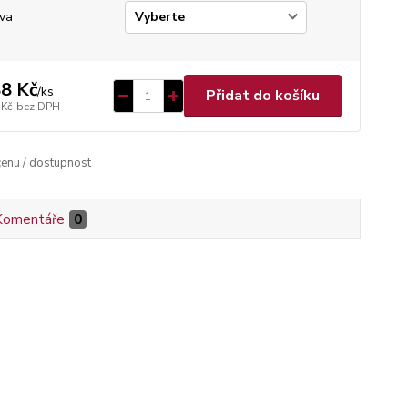
va
8 Kč
/
ks
Přidat do košíku
 Kč
bez DPH
cenu / dostupnost
Komentáře
0