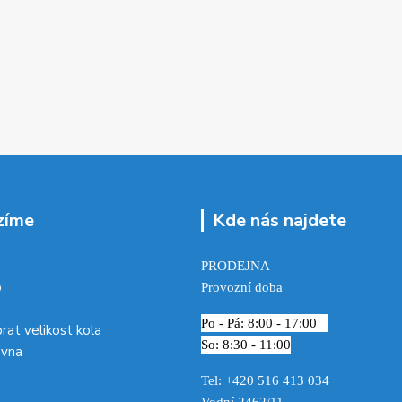
zíme
Kde nás najdete
PRODEJNA
p
Provozní doba
Po - Pá: 8:00 - 17:00
brat velikost kola
So: 8:30 - 11:00
ovna
Tel: +420 516 413 034‬
Vodní 2462/11