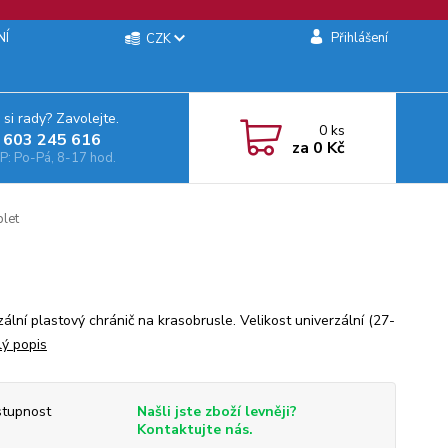
NÍ
Přihlášení
CZK
 si rady? Zavolejte.
0
ks
 603 245 616‬
za
0 Kč
: Po-Pá, 8-17 hod.
let
ální plastový chránič na krasobrusle. Velikost univerzální (27-
lý popis
tupnost
Našli jste zboží levněji?
Kontaktujte nás.