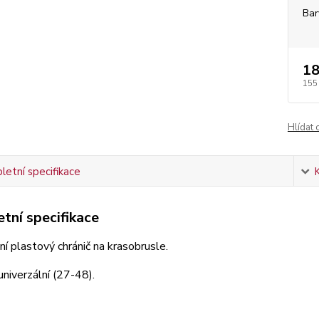
Bar
18
155
Hlídat 
etní specifikace
tní specifikace
ní plastový chránič na krasobrusle.
univerzální (27-48).