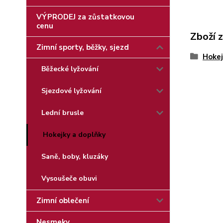
VÝPRODEJ za zůstatkovou
cenu
Zboží 
Zimní sporty, běžky, sjezd
Hokej
Běžecké lyžování
Sjezdové lyžování
Lední brusle
Hokejky a doplňky
Saně, boby, kluzáky
Vysoušeče obuvi
Zimní oblečení
Nesmeky