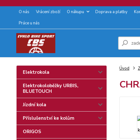
O nás
Vrácení zboží
O nákupu
Doprava a platby
Ko
Práce u nás
Úvod
Z
Elektrokola
CHRÁ
Elektrokoloběžky URBIS,
BLUETOUCH
Jízdní kola
Příslušenství ke kolům
ORIGOS