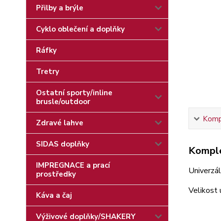
Přilby a brýle
Cyklo oblečení a doplňky
Ráfky
Tretry
Ostatní sporty/inline
brusle/outdoor
Kompl
Zdravé lahve
SIDAS doplňky
Komple
IMPREGNACE a prací
Univerzál
prostředky
Velikost 
Káva a čaj
Výživové doplňky/SHAKERY