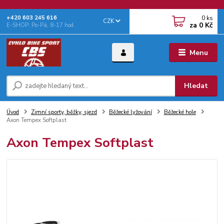
0
ks
+‭420 603 245 616‬
CZK
za
0 Kč
E-SHOP: Po-Pá, 8-17 hod.
Menu
Hledat
Úvod
Zimní sporty, běžky, sjezd
Běžecké lyžování
Běžecké hole
Axon Tempex Softplast
Axon Tempex Softplast