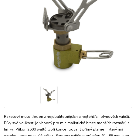
Raketový motor Jeden z nejsbalitelnějších a nejlehčích plynových vařičů.
Díky své velikosti je vhodný pro minimalistické hrnce menších rozměrů a
hrnky. Příkon 2600 wattů tvoří koncentrovaný přímý plamen, který má
vysokou odolnost vůči větru. Ramena vařiče o průměru 40 - 86 mm jsou