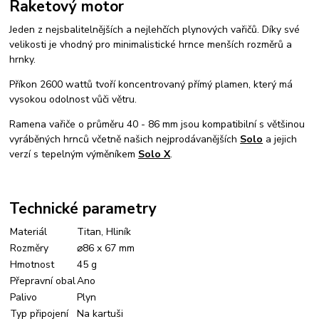
Raketový motor
Jeden z nejsbalitelnějších a nejlehčích plynových vařičů. Díky své
velikosti je vhodný pro minimalistické hrnce menších rozměrů a
hrnky.
Příkon 2600 wattů tvoří koncentrovaný přímý plamen, který má
vysokou odolnost vůči větru.
Ramena vařiče o průměru 40 - 86 mm jsou kompatibilní s většinou
vyráběných hrnců včetně našich nejprodávanějších
Solo
a jejich
verzí s tepelným výměníkem
Solo X
.
Technické parametry
Materiál
Titan, Hliník
Rozměry
⌀86 x 67 mm
Hmotnost
45 g
Přepravní obal
Ano
Palivo
Plyn
Typ připojení
Na kartuši