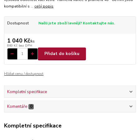
kompatibilní s ...
celý popis
Dostupnost
Našli jste zboží levněji? Kontaktujte nás.
1 040 Kč
/
ks
860 Kč
bez DPH
Přidat do košíku
Hlídat cenu / dostupnost
Kompletní specifikace
Komentáře
0
Kompletní specifikace