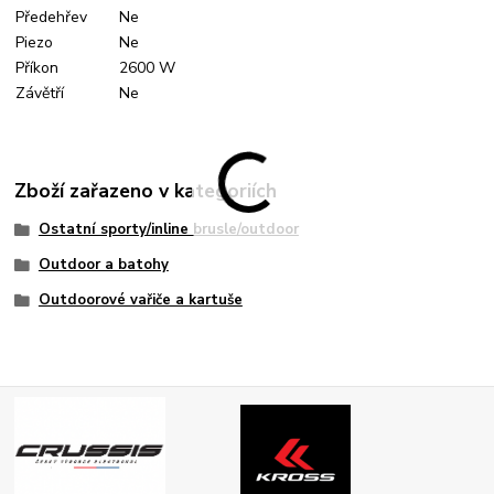
Předehřev
Ne
Piezo
Ne
Příkon
2600 W
Závětří
Ne
Zboží zařazeno v kategoriích
Ostatní sporty/inline brusle/outdoor
Outdoor a batohy
Outdoorové vařiče a kartuše