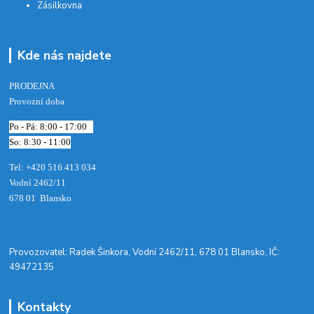
Zásilkovna
Kde nás najdete
PRODEJNA
Provozní doba
Po - Pá: 8:00 - 17:00
So: 8:30 - 11:00
Tel: +420 516 413 034‬
Vodní 2462/11
678 01 Blansko
​Provozovatel: Radek Šinkora, Vodní 2462/11, 678 01 Blansko, IČ:
49472135
Kontakty