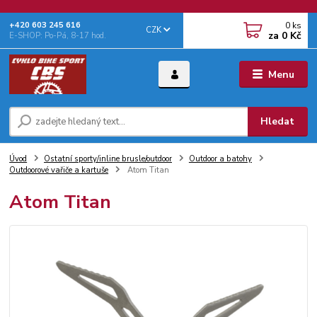
0
ks
+‭420 603 245 616‬
CZK
za
0 Kč
E-SHOP: Po-Pá, 8-17 hod.
Menu
Hledat
Úvod
Ostatní sporty/inline brusle/outdoor
Outdoor a batohy
Outdoorové vařiče a kartuše
Atom Titan
Atom Titan