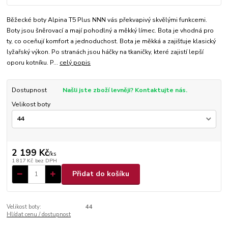
Běžecké boty Alpina T5 Plus NNN vás překvapivý skvělými funkcemi.
Boty jsou šněrovací a mají pohodlný a měkký límec. Bota je vhodná pro
ty, co oceňují komfort a jednoduchost. Bota je měkká a zajišťuje klasický
lyžařský výkon. Po stranách jsou háčky na tkaničky, které zajistí lepší
oporu kotníku. P...
celý popis
Dostupnost
Našli jste zboží levněji? Kontaktujte nás.
Velikost boty
2 199 Kč
/
ks
1 817 Kč
bez DPH
Přidat do košíku
Velikost boty:
44
Hlídat cenu / dostupnost