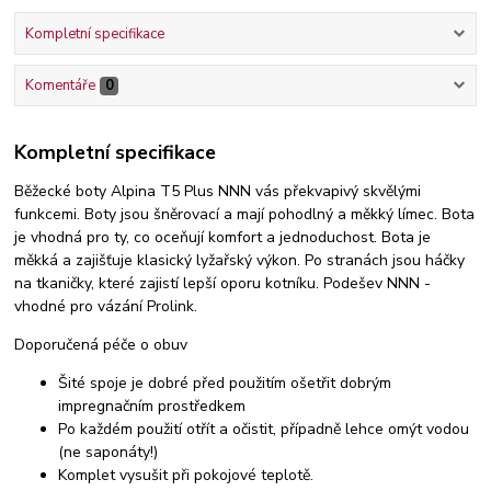
Kompletní specifikace
Komentáře
0
Kompletní specifikace
Běžecké boty Alpina T5 Plus NNN vás překvapivý skvělými
funkcemi. Boty jsou šněrovací a mají pohodlný a měkký límec. Bota
je vhodná pro ty, co oceňují komfort a jednoduchost. Bota je
měkká a zajišťuje klasický lyžařský výkon. Po stranách jsou háčky
na tkaničky, které zajistí lepší oporu kotníku. Podešev NNN -
vhodné pro vázání Prolink.
Doporučená péče o obuv
Šité spoje je dobré před použitím ošetřit dobrým
impregnačním prostředkem
Po každém použití otřít a očistit, případně lehce omýt vodou
(ne saponáty!)
Komplet vysušit při pokojové teplotě.