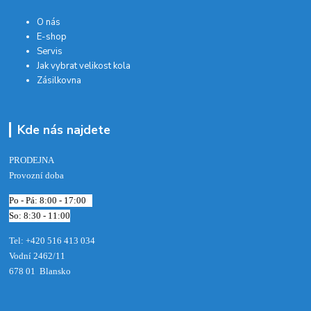
O nás
E-shop
Servis
Jak vybrat velikost kola
Zásilkovna
Kde nás najdete
PRODEJNA
Provozní doba
Po - Pá: 8:00 - 17:00
So: 8:30 - 11:00
Tel: +420 516 413 034‬
Vodní 2462/11
678 01 Blansko