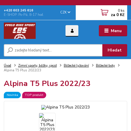
0
ks
+‭420 603 245 616‬
CZK
za
0 Kč
E-SHOP: Po-Pá, 8-17 hod.
Menu
Hledat
Úvod
Zimní sporty, běžky, sjezd
Běžecké lyžování
Běžecké boty
Alpina T5 Plus 2022/23
Alpina T5 Plus 2022/23
Novinka
TOP produkt