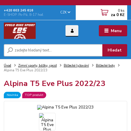
0
ks
+‭420 603 245 616‬
CZK
za
0 Kč
E-SHOP: Po-Pá, 8-17 hod.
Menu
Hledat
Úvod
Zimní sporty, běžky, sjezd
Běžecké lyžování
Běžecké boty
Alpina T5 Eve Plus 2022/23
Alpina T5 Eve Plus 2022/23
Novinka
TOP produkt