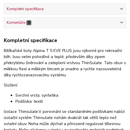
Kompletní specifikace
Komentáře
0
Kompletní specifikace
Běžkařské boty Alpina T 5 EVE PLUS jsou výborné pro rekreační
běh. Jsou velmi pohodlné a teplé, především díky zipem
překrytému šněrování a zateplení vrstvou ThinSulate. Tato obuv s
měkkou flexí a měkkým límcem je snadno a rychle nazouvatelná
díky rychlozavazovacímu systému.
Složení:
Svrchní vrsta: syntetika
Podšívka: textil
Izolace Thinsulate.V porovnání se standardními podšívkami nabízí
izolační systém Thinsulate nohám dvakrát tak větší teplo než
ostatní obuv. Noha může dýchat a přirozeně regulovat tělesnou
teplotu. Nohy zůstanou v teple i za neobvykle mokrých podmínek.