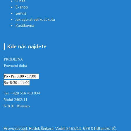
O nás
E-shop
Servis
Jak vybrat velikost kola
Zásilkovna
Kde nás najdete
PRODEJNA
Provozní doba
Po - Pá: 8:00 - 17:00
So: 8:30 - 11:00
Tel: +420 516 413 034‬
Vodní 2462/11
678 01 Blansko
​Provozovatel: Radek Šinkora, Vodní 2462/11, 678 01 Blansko, IČ: