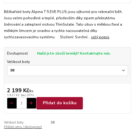
Běžkařské boty Alpina T 5 EVE PLUS jsou výborné pro rekreační běh.
Jsou velmi pohodlné a teplé, především díky zipem překrytému
šněrování a zateplení vrstvou ThinSulate. Tato obuv s měkkou flexí a
měkkým límcem je snadno a rychle nazouvatelná díky
rychlozavazovacímu systému. Složení: Svrchní...
celý popis
Dostupnost
Našli jste zboží levněji? Kontaktujte nás.
Velikost boty
2 199 Kč
/
ks
1 817 Kč
bez DPH
Přidat do košíku
Velikost boty:
38
Hlídat cenu / dostupnost