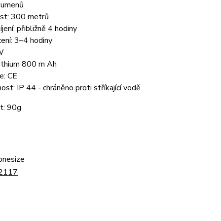
 lumenů
st: 300 metrů
jení: přibližně 4 hodiny
ení: 3–4 hodiny
W
lithium 800 m Ah
ce: CE
ost: IP 44 -
chráněno proti stříkající vodě
t: 90g
onesize
2117