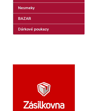
Nesmeky
BAZAR
Dárkové poukazy