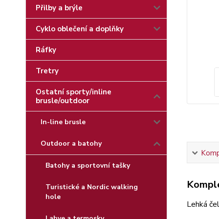
Přilby a brýle
Cyklo oblečení a doplňky
Ráfky
Tretry
Ostatní sporty/inline
brusle/outdoor
In-line brusle
Outdoor a batohy
Kompl
Batohy a sportovní tašky
Komple
Turistické a Nordic walking
hole
Lehká čel
Lahve a termosky