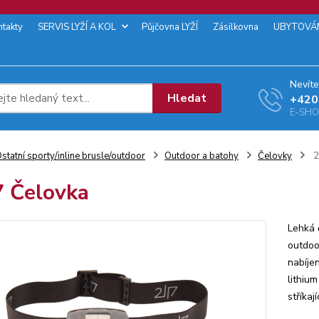
ntakty
SERVIS LYŽÍ A KOL
Půjčovna LYŽÍ
Zásilkovna
UBYTOVÁ
Nevíte
Hledat
+‭420
E-SHOP
statní sporty/inline brusle/outdoor
Outdoor a batohy
Čelovky
2
 Čelovka
Lehká 
outdoo
nabíje
lithiu
stříka