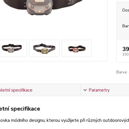
Dos
Bar
39
330
Barva:
etní specifikace
Parametry
tní specifikace
ovka módního designu, kterou využijete při různých outdoorových