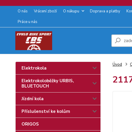
O nás
Vrácení zboží
O nákupu
Doprava a platby
Ko
Práce u nás
Úvod
O
Elektrokola
2117
Elektrokoloběžky URBIS,
BLUETOUCH
Jízdní kola
Příslušenství ke kolům
ORIGOS