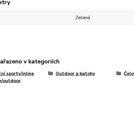
etry
Zelená
zařazeno v kategoriích
ní sporty/inline
Outdoor a batohy
Čelo
e/outdoor