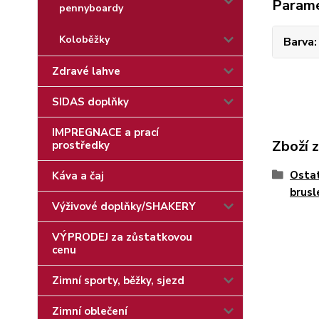
Param
pennyboardy
Koloběžky
Barva
Zdravé lahve
SIDAS doplňky
IMPREGNACE a prací
Zboží 
prostředky
Ostat
Káva a čaj
brusl
Výživové doplňky/SHAKERY
VÝPRODEJ za zůstatkovou
cenu
Zimní sporty, běžky, sjezd
Zimní oblečení