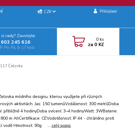
NÍ
Přihlášení
CZK
 si rady? Zavolejte.
0
ks
 603 245 616‬
za
0 Kč
: Po-Pá, 8-17 hod.
117 Čelovka
čelovka módního designu, kterou využijete při různých
rových aktivitách. Jas: 150 lumenůVzdálenost: 300 metrůDoba
ní: přibližně 4 hodinyDoba svícení: 3–4 hodinyWatt: 3WBaterie:
m 800 m AhCertifikace: CEVodotěsnost: IP 44 - chráněno proti
jící vodě Hmotnost: 90g ...
celý popis