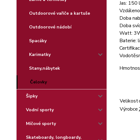
Jas: 150
Vzdáleno
Outdoorové vařiče a kartuše
Doba nabí
Doba svíc
Outdoorové nádobí
Watt: 3
Baterie: 
Spacáky
Certifika
Karimatky
Vodotěsn
Hmotnos
Stany,nábytek
Čelovky
Šipky
Velikost
Výrobce
Vodní sporty
Míčové sporty
Skateboardy, longboardy,